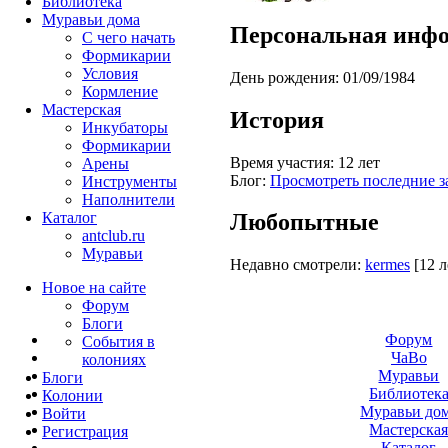
Библиотека
Муравьи дома
Персональная инф
С чего начать
Формикарии
Условия
День рождения:
01/09/1984
Кормление
Мастерская
История
Инкубаторы
Формикарии
Время участия:
12 лет
Арены
Блог:
Просмотреть последние з
Инструменты
Наполнители
Каталог
Любопытные
antclub.ru
Муравьи
Недавно смотрели:
kermes
[12 л
Новое на сайте
Форум
Блоги
Форум
События в
ЧаВо
колониях
Муравьи
Блоги
Библиотек
Колонии
Муравьи до
Войти
Мастерска
Peгиcтpaция
Каталог