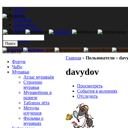
Форум
ЧаВо
Муравьи
Библиотека
Муравьи дома
Мастерская
Каталог
antclub.ru
Главная
»
Пользователи
»
dav
Форум
ЧаВо
davydov
Муравьи
Атлас муравьёв
Строение
Просмотреть
муравья
События в колониях
Муравейник в
Отследить
разрезе
Таблица лёта
Методы
изучения
Фильмы о
муравьях