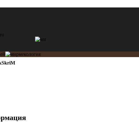
kSkriM
ормация