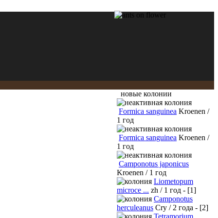
новые колонии
Formica sanguinea
Kroenen /
1 год
Formica sanguinea
Kroenen /
1 год
Camponotus japonicus
Kroenen / 1 год
Liometopum
microce ...
zh / 1 год - [1]
Camponotus
herculeanus
Cry / 2 года - [2]
Tetramorium