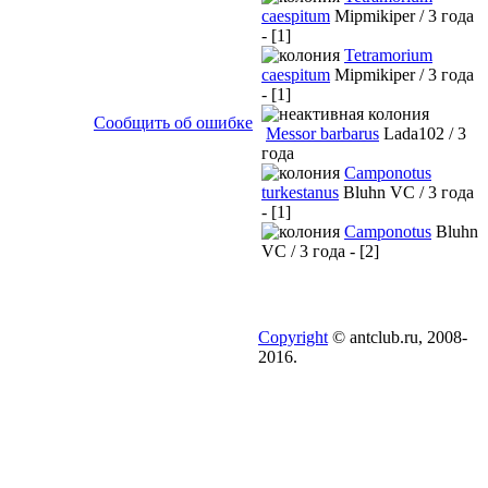
caespitum
Mipmikiper / 3 года
- [1]
Tetramorium
caespitum
Mipmikiper / 3 года
- [1]
Сообщить об ошибке
Messor barbarus
Lada102 / 3
года
Camponotus
turkestanus
Bluhn VC / 3 года
- [1]
Camponotus
Bluhn
VC / 3 года - [2]
Copyright
© antclub.ru, 2008-
2016.