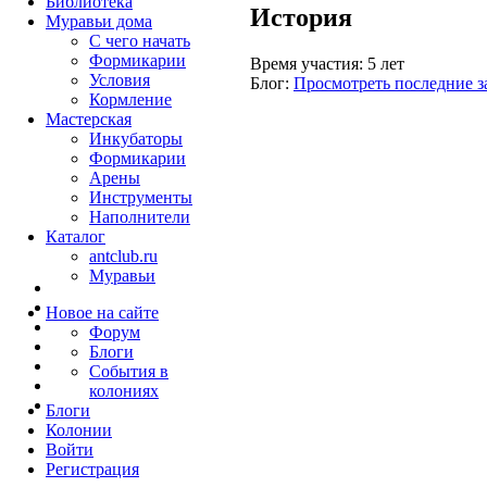
Библиотека
История
Муравьи дома
С чего начать
Формикарии
Время участия:
5 лет
Условия
Блог:
Просмотреть последние з
Кормление
Мастерская
Инкубаторы
Формикарии
Арены
Инструменты
Наполнители
Каталог
antclub.ru
Муравьи
Новое на сайте
Форум
Блоги
События в
колониях
Блоги
Колонии
Войти
Peгиcтpaция