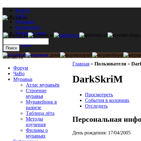
Форум
ЧаВо
Муравьи
Библиотека
Муравьи дома
Мастерская
Каталог
antclub.ru
Главная
»
Пользователи
»
Dar
Форум
ЧаВо
DarkSkriM
Муравьи
Атлас муравьёв
Строение
Просмотреть
муравья
События в колониях
Муравейник в
Отследить
разрезе
Таблица лёта
Персональная инф
Методы
изучения
Фильмы о
День рождения:
17/04/2005
муравьях