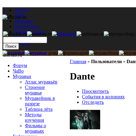
Форум
ЧаВо
Муравьи
Библиотека
Муравьи дома
Мастерская
Каталог
antclub.ru
Главная
»
Пользователи
»
Dan
Форум
ЧаВо
Dante
Муравьи
Атлас муравьёв
Строение
Просмотреть
муравья
События в колониях
Муравейник в
Отследить
разрезе
Таблица лёта
Методы
изучения
Фильмы о
муравьях