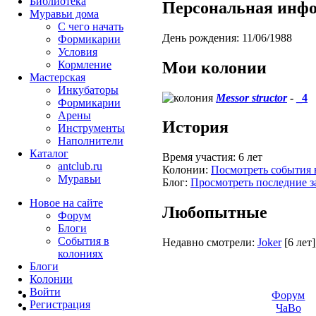
Библиотека
Персональная инф
Муравьи дома
С чего начать
День рождения:
11/06/1988
Формикарии
Условия
Мои колонии
Кормление
Мастерская
Инкубаторы
Messor structor
-
_4
Формикарии
Арены
История
Инструменты
Наполнители
Каталог
Время участия:
6 лет
antclub.ru
Колонии:
Посмотреть события 
Муравьи
Блог:
Просмотреть последние з
Новое на сайте
Любопытные
Форум
Блоги
События в
Недавно смотрели:
Joker
[6 лет]
колониях
Блоги
Колонии
Войти
Форум
Peгиcтpaция
ЧаВо