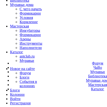
Библиотека
Муравьи дома
С чего начать
Формикарии
Условия
Кормление
Мастерская
Инкубаторы
Формикарии
Арены
Инструменты
Наполнители
Каталог
antclub.ru
Муравьи
Форум
ЧаВо
Новое на сайте
Муравьи
Форум
Библиотек
Блоги
Муравьи до
События в
Мастерска
колониях
Каталог
Блоги
Колонии
Войти
Peгиcтpaция