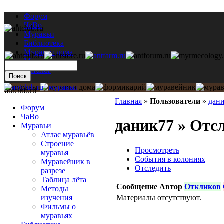
Форум
ЧаВо
Муравьи
Библиотека
Муравьи дома
Мастерская
Каталог
antclub.ru
Главная
»
Пользователи
»
дан
Форум
ЧаВо
даник77 » Отс
Муравьи
Атлас муравьёв
Строение
Просмотреть
муравья
События в колониях
Муравейник в
Отследить
разрезе
Таблица лёта
Сообщение
Автор
Откликов
Методы
Материалы отсутствуют.
изучения
Фильмы о
муравьях