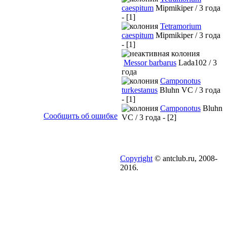
caespitum
Mipmikiper / 3 года
- [1]
Tetramorium
caespitum
Mipmikiper / 3 года
- [1]
Messor barbarus
Lada102 / 3
года
Camponotus
turkestanus
Bluhn VC / 3 года
- [1]
Camponotus
Bluhn
Сообщить об ошибке
VC / 3 года - [2]
Copyright
© antclub.ru, 2008-
2016.