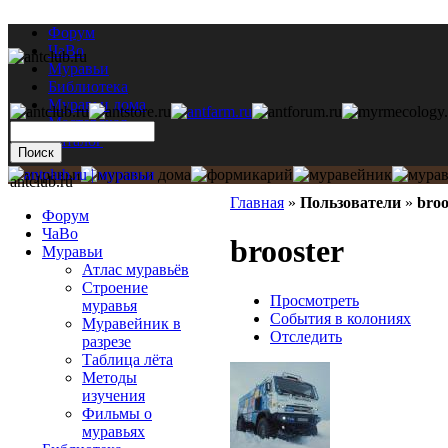
Форум
ЧаВо
Муравьи
Библиотека
Муравьи дома
Мастерская
Каталог
antclub.ru
Главная
»
Пользователи
»
broo
Форум
ЧаВо
brooster
Муравьи
Атлас муравьёв
Строение
Просмотреть
муравья
События в колониях
Муравейник в
Отследить
разрезе
Таблица лёта
Методы
изучения
Фильмы о
муравьях