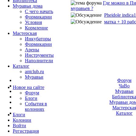
Библиотека
Где можно в Пи
Муравьи дома
муравьев ?
С чего начать
Pheidole indica1
Формикарии
матка + 10 рабо
Условия
Кормление
Мастерская
Инкубаторы
Формикарии
Арены
Инструменты
Наполнители
Каталог
antclub.ru
Муравьи
Форум
ЧаВо
Новое на сайте
Муравьи
Форум
Библиотек
Блоги
Муравьи до
События в
Мастерска
колониях
Каталог
Блоги
Колонии
Войти
Peгиcтpaция