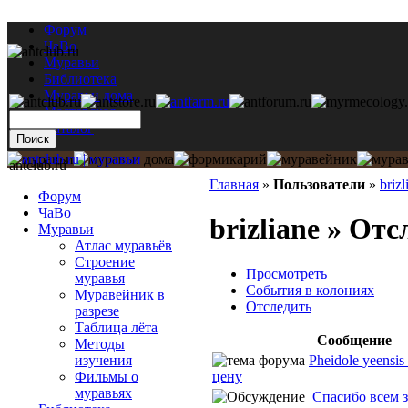
Форум
ЧаВо
Муравьи
Библиотека
Муравьи дома
Мастерская
Каталог
antclub.ru
Главная
»
Пользователи
»
brizl
Форум
ЧаВо
brizliane » От
Муравьи
Атлас муравьёв
Строение
Просмотреть
муравья
События в колониях
Муравейник в
Отследить
разрезе
Таблица лёта
Сообщение
Методы
Pheidole yeensi
изучения
цену
Фильмы о
муравьях
Спасибо всем за