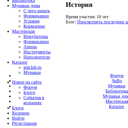
Библиотека
История
Муравьи дома
С чего начать
Формикарии
Время участия:
10 лет
Условия
Блог:
Просмотреть последние з
Кормление
Мастерская
Инкубаторы
Формикарии
Арены
Инструменты
Наполнители
Каталог
antclub.ru
Муравьи
Форум
ЧаВо
Новое на сайте
Муравьи
Форум
Библиотек
Блоги
Муравьи до
События в
Мастерска
колониях
Каталог
Блоги
Колонии
Войти
Peгиcтpaция