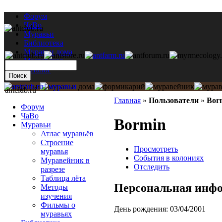
Форум
ЧаВо
Муравьи
Библиотека
Муравьи дома
Мастерская
Каталог
antclub.ru
Главная
»
Пользователи
»
Bor
Форум
ЧаВо
Bormin
Муравьи
Атлас муравьёв
Строение
Просмотреть
муравья
События в колониях
Муравейник в
Отследить
разрезе
Таблица лёта
Персональная инф
Методы
изучения
Фильмы о
День рождения:
03/04/2001
муравьях