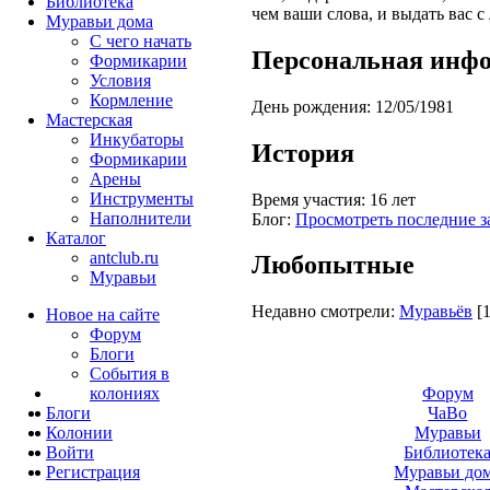
Библиотека
чем ваши слова, и выдать вас с
Муравьи дома
С чего начать
Персональная инф
Формикарии
Условия
Кормление
День рождения:
12/05/1981
Мастерская
Инкубаторы
История
Формикарии
Арены
Инструменты
Время участия:
16 лет
Наполнители
Блог:
Просмотреть последние з
Каталог
antclub.ru
Любопытные
Муравьи
Недавно смотрели:
Муравьёв
[
Новое на сайте
Форум
Блоги
События в
колониях
Форум
Блоги
ЧаВо
Колонии
Муравьи
Войти
Библиотек
Peгиcтpaция
Муравьи до