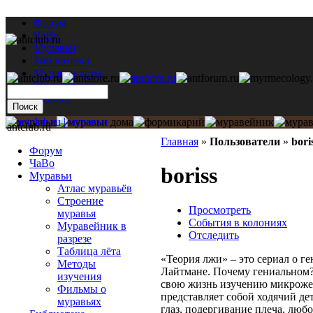
Форум
ЧаВо
Муравьи
Библиотека
Муравьи дома
Мастерская
Каталог
antclub.ru
Главная
»
Пользователи
»
bori
Форум
ЧаВо
boriss
Муравьи
Атлас муравьёв
Строение
Просмотреть
муравья
События в колониях
Муравейник в
Отследить
разрезе
Таблица лёта
«Теория лжи» – это сериал о г
Методы
Лайтмане. Почему гениальном?
изучения
свою жизнь изучению микрожес
Фильмы о
представляет собой ходячий д
муравьях
глаз, подергивание плеча, любо