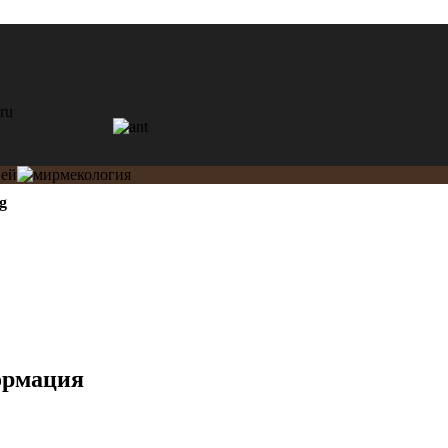
g
ормация