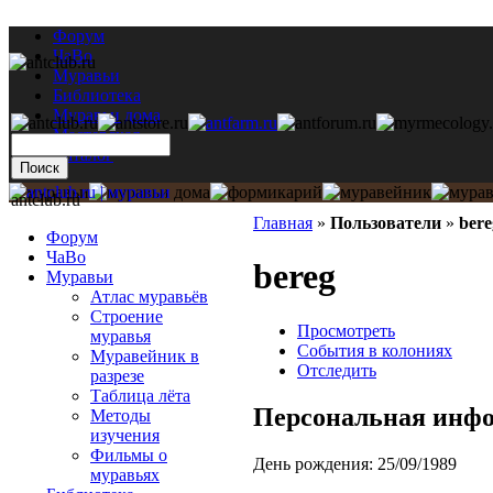
Форум
ЧаВо
Муравьи
Библиотека
Муравьи дома
Мастерская
Каталог
antclub.ru
Главная
»
Пользователи
»
bere
Форум
ЧаВо
bereg
Муравьи
Атлас муравьёв
Строение
Просмотреть
муравья
События в колониях
Муравейник в
Отследить
разрезе
Таблица лёта
Персональная инф
Методы
изучения
Фильмы о
День рождения:
25/09/1989
муравьях