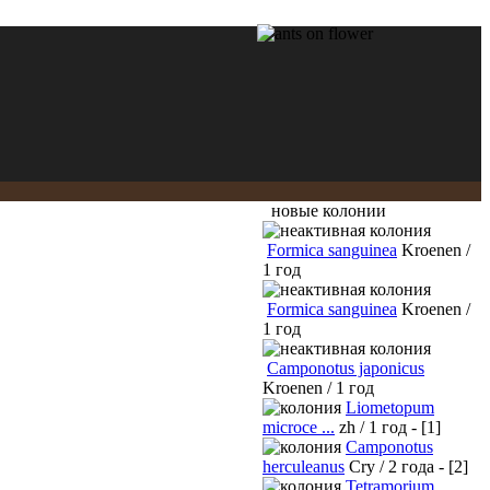
новые колонии
Formica sanguinea
Kroenen /
1 год
Formica sanguinea
Kroenen /
1 год
Camponotus japonicus
Kroenen / 1 год
Liometopum
microce ...
zh / 1 год - [1]
Camponotus
herculeanus
Cry / 2 года - [2]
Tetramorium