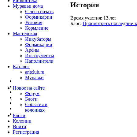
Библиотека
История
Муравьи дома
С чего начать
Формикарии
Время участия:
13 лет
Условия
Блог:
Просмотреть последние з
Кормление
Мастерская
Инкубаторы
Формикарии
Арены
Инструменты
Наполнители
Каталог
antclub.ru
Муравьи
Новое на сайте
Форум
Блоги
События в
колониях
Блоги
Колонии
Войти
Peгиcтpaция