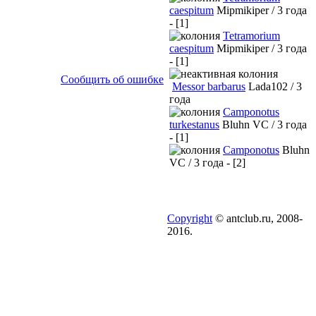
caespitum
Mipmikiper / 3 года
- [1]
Tetramorium
caespitum
Mipmikiper / 3 года
- [1]
Сообщить об ошибке
Messor barbarus
Lada102 / 3
года
Camponotus
turkestanus
Bluhn VC / 3 года
- [1]
Camponotus
Bluhn
VC / 3 года - [2]
Copyright
© antclub.ru, 2008-
2016.