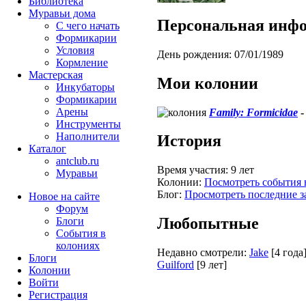
Библиотека
Муравьи дома
Персональная инф
С чего начать
Формикарии
Условия
День рождения:
07/01/1989
Кормление
Мастерская
Мои колонии
Инкубаторы
Формикарии
Арены
Family: Formicidae
Инструменты
Наполнители
История
Каталог
antclub.ru
Время участия:
9 лет
Муравьи
Колонии:
Посмотреть события 
Блог:
Просмотреть последние з
Новое на сайте
Форум
Любопытные
Блоги
События в
колониях
Недавно смотрели:
Jake
[4 года
Блоги
Guilford
[9 лет]
Колонии
Войти
Peгиcтpaция