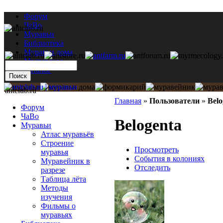
Форум
ЧаВо
Муравьи
Библиотека
Муравьи дома
Мастерская
Каталог
antclub.ru
Главная
»
Пользователи
»
Belo
Форум
ЧаВо
Belogenta
Муравьи
Атлас муравьёв
Строение
Просмотреть
муравья
События в колониях
Муравейник в
Отследить
разрезе
Таблица лёта
Методы
изучения
Фильмы о
муравьях