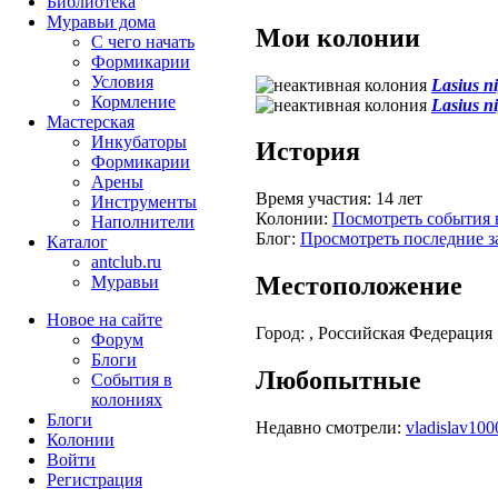
Библиотека
Муравьи дома
Мои колонии
С чего начать
Формикарии
Условия
Lasius n
Кормление
Lasius n
Мастерская
Инкубаторы
История
Формикарии
Арены
Время участия:
14 лет
Инструменты
Колонии:
Посмотреть события 
Наполнители
Блог:
Просмотреть последние з
Каталог
antclub.ru
Местоположение
Муравьи
Новое на сайте
Город:
, Российская Федерация
Форум
Блоги
Любопытные
События в
колониях
Блоги
Недавно смотрели:
vladislav100
Колонии
Войти
Peгиcтpaция