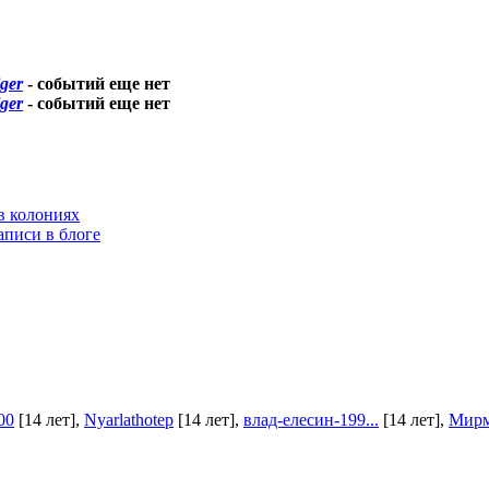
iger
-
событий еще нет
iger
-
событий еще нет
в колониях
аписи в блоге
00
[14 лет]
,
Nyarlathotep
[14 лет]
,
влад-елесин-199...
[14 лет]
,
Мир