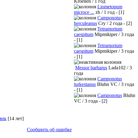
Kroenen / 1 год
Liometopum
microce ...
zh / 1 год - [1]
Camponotus
herculeanus
Cry / 2 года - [2]
Tetramorium
caespitum
Mipmikiper / 3 года
- [1]
Tetramorium
caespitum
Mipmikiper / 3 года
- [1]
Messor barbarus
Lada102 / 3
года
Camponotus
turkestanus
Bluhn VC / 3 года
- [1]
Camponotus
Bluhn
VC / 3 года - [2]
мик
[14 лет]
Сообщить об ошибке