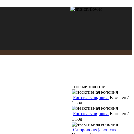
новые колонии
Formica sanguinea
Kroenen /
1 год
Formica sanguinea
Kroenen /
1 год
Camponotus japonicus