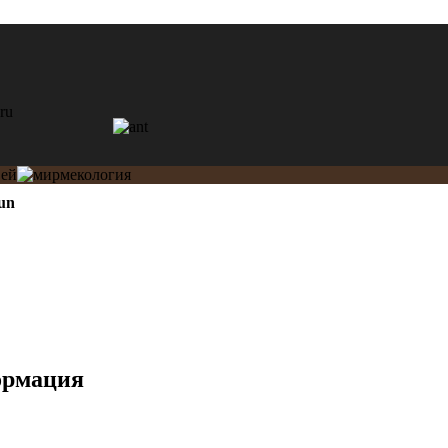
un
ормация