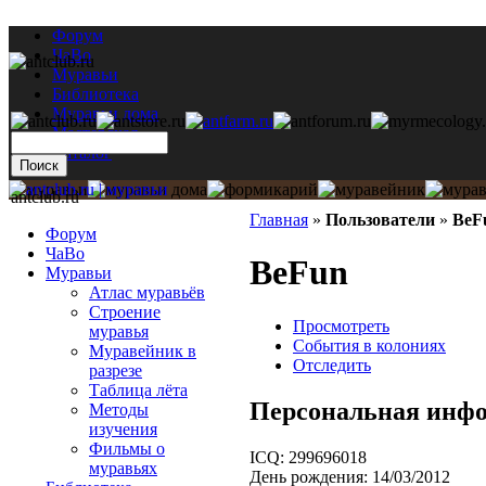
Форум
ЧаВо
Муравьи
Библиотека
Муравьи дома
Мастерская
Каталог
antclub.ru
Главная
»
Пользователи
»
BeF
Форум
ЧаВо
BeFun
Муравьи
Атлас муравьёв
Строение
Просмотреть
муравья
События в колониях
Муравейник в
Отследить
разрезе
Таблица лёта
Персональная инф
Методы
изучения
Фильмы о
ICQ:
299696018
муравьях
День рождения:
14/03/2012