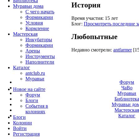
Библиотека
История
Муравьи дома
С чего начать
Формикарии
Время участия:
15 лет
Условия
Блог:
Просмотреть последние з
Кормление
Мастерская
Любопытные
Инкубаторы
Формикарии
Недавно смотрели:
antfarmer
[1
Арены
Инструменты
Наполнители
Каталог
antclub.ru
Муравьи
Форум
ЧаВо
Новое на сайте
Муравьи
Форум
Библиотек
Блоги
Муравьи до
События в
Мастерска
колониях
Каталог
Блоги
Колонии
Войти
Peгиcтpaция