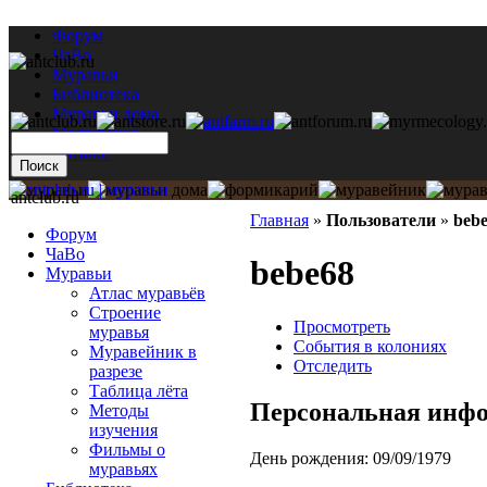
Форум
ЧаВо
Муравьи
Библиотека
Муравьи дома
Мастерская
Каталог
antclub.ru
Главная
»
Пользователи
»
beb
Форум
ЧаВо
bebe68
Муравьи
Атлас муравьёв
Строение
Просмотреть
муравья
События в колониях
Муравейник в
Отследить
разрезе
Таблица лёта
Персональная инф
Методы
изучения
Фильмы о
День рождения:
09/09/1979
муравьях