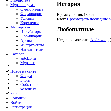
Библиотека
История
Муравьи дома
С чего начать
Формикарии
Время участия:
13 лет
Условия
Блог:
Просмотреть последние з
Кормление
Мастерская
Любопытные
Инкубаторы
Формикарии
Недавно смотрели:
Andrew-tig
Арены
Инструменты
Наполнители
Каталог
antclub.ru
Муравьи
Новое на сайте
Форум
Блоги
События в
колониях
Блоги
Колонии
Войти
Peгиcтpaция