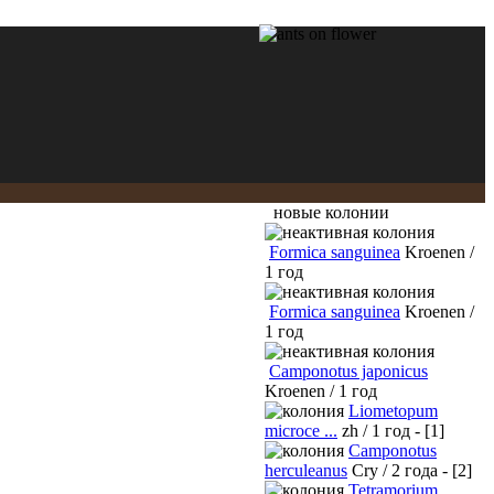
новые колонии
Formica sanguinea
Kroenen /
1 год
Formica sanguinea
Kroenen /
1 год
Camponotus japonicus
Kroenen / 1 год
Liometopum
microce ...
zh / 1 год - [1]
Camponotus
herculeanus
Cry / 2 года - [2]
Tetramorium