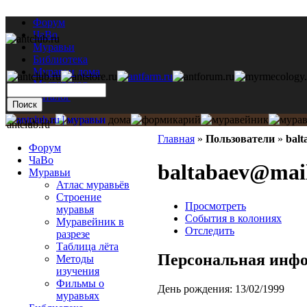
Форум
ЧаВо
Муравьи
Библиотека
Муравьи дома
Мастерская
Каталог
antclub.ru
Главная
»
Пользователи
»
balt
Форум
ЧаВо
baltabaev@mai
Муравьи
Атлас муравьёв
Строение
Просмотреть
муравья
События в колониях
Муравейник в
Отследить
разрезе
Таблица лёта
Персональная инф
Методы
изучения
Фильмы о
День рождения:
13/02/1999
муравьях