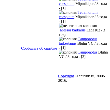
caespitum
Mipmikiper / 3 года
- [1]
Tetramorium
caespitum
Mipmikiper / 3 года
- [1]
Messor barbarus
Lada102 / 3
года
Camponotus
turkestanus
Bluhn VC / 3 года
- [1]
Сообщить об ошибке
Camponotus
Bluhn
VC / 3 года - [2]
Copyright
© antclub.ru, 2008-
2016.