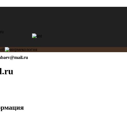
abaev@mail.ru
l.ru
ормация