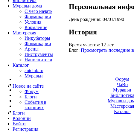
Библиотека
Персональная инф
Муравьи дома
С чего начать
Формикарии
День рождения:
04/01/1990
Условия
Кормление
История
Мастерская
Инкубаторы
Формикарии
Время участия:
12 лет
Арены
Блог:
Просмотреть последние з
Инструменты
Наполнители
Каталог
antclub.ru
Муравьи
Форум
ЧаВо
Новое на сайте
Муравьи
Форум
Библиотек
Блоги
Муравьи до
События в
Мастерска
колониях
Каталог
Блоги
Колонии
Войти
Peгиcтpaция