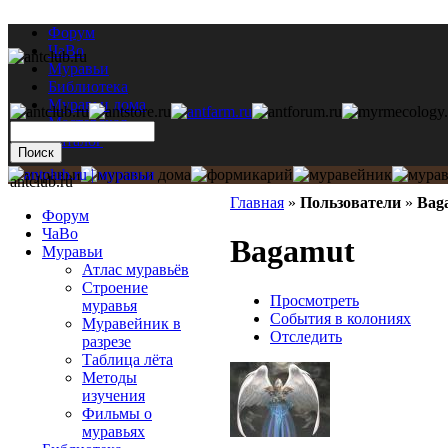
Форум
ЧаВо
Муравьи
Библиотека
Муравьи дома
Мастерская
Каталог
antclub.ru
Главная
»
Пользователи
»
Bag
Форум
ЧаВо
Bagamut
Муравьи
Атлас муравьёв
Строение
Просмотреть
муравья
События в колониях
Муравейник в
Отследить
разрезе
Таблица лёта
Методы
изучения
Фильмы о
муравьях