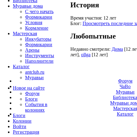
Библиотека
История
Муравьи дома
С чего начать
Формикарии
Время участия:
12 лет
Условия
Блог:
Просмотреть последние з
Кормление
Мастерская
Любопытные
Инкубаторы
Формикарии
Недавно смотрели:
Дима
[12 ле
Арены
лет]
,
ollga
[12 лет]
Инструменты
Наполнители
Каталог
antclub.ru
Муравьи
Форум
ЧаВо
Новое на сайте
Муравьи
Форум
Библиотек
Блоги
Муравьи до
События в
Мастерска
колониях
Каталог
Блоги
Колонии
Войти
Peгиcтpaция