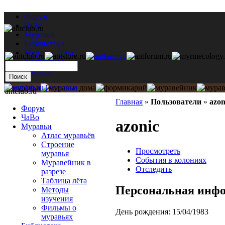
Форум
ЧаВо
Муравьи
Библиотека
Муравьи дома
Мастерская
Каталог
antclub.ru
Главная
»
Пользователи
»
azon
Форум
ЧаВо
azonic
Муравьи
Атлас муравьёв
Строение
Просмотреть
муравья
События в колониях
Муравейник в
Отследить
разрезе
Таблица лёта
Персональная инф
Методы
изучения
Фильмы о
День рождения:
15/04/1983
муравьях