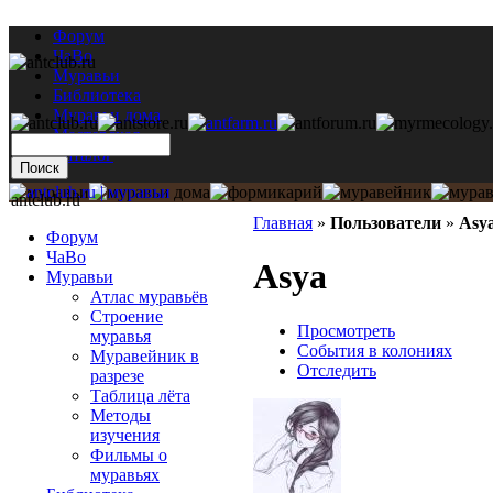
Форум
ЧаВо
Муравьи
Библиотека
Муравьи дома
Мастерская
Каталог
antclub.ru
Главная
»
Пользователи
»
Asy
Форум
ЧаВо
Asya
Муравьи
Атлас муравьёв
Строение
Просмотреть
муравья
События в колониях
Муравейник в
Отследить
разрезе
Таблица лёта
Методы
изучения
Фильмы о
муравьях