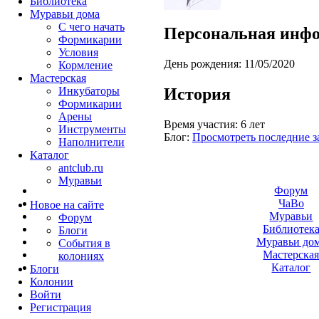
Библиотека
Муравьи дома
С чего начать
Персональная инф
Формикарии
Условия
День рождения:
11/05/2020
Кормление
Мастерская
История
Инкубаторы
Формикарии
Арены
Время участия:
6 лет
Инструменты
Блог:
Просмотреть последние з
Наполнители
Каталог
antclub.ru
Муравьи
Форум
ЧаВо
Новое на сайте
Муравьи
Форум
Библиотек
Блоги
Муравьи до
События в
Мастерска
колониях
Каталог
Блоги
Колонии
Войти
Peгиcтpaция