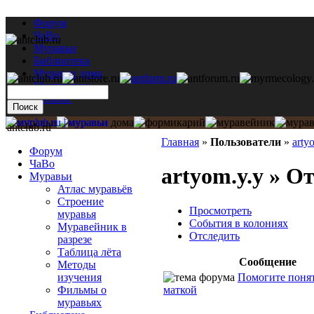
Форум
ЧаВо
Муравьи
Библиотека
Муравьи дома
Мастерская
Каталог
antclub.ru
Главная
»
Пользователи
»
arty
Форум
ЧаВо
artyom.y.y » О
Муравьи
Атлас муравьёв
Строение
Просмотреть
муравья
События в колониях
Муравейник в
Отследить
разрезе
Таблица лёта
Сообщение
Методы
Помогите понят
изучения
маткой
Фильмы о
муравьях