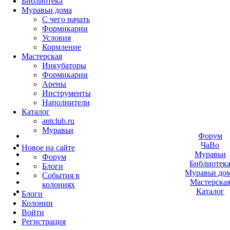
Библиотека
Муравьи дома
С чего начать
Формикарии
Условия
Кормление
Мастерская
Инкубаторы
Формикарии
Арены
Инструменты
Наполнители
Каталог
antclub.ru
Муравьи
Форум
ЧаВо
Новое на сайте
Муравьи
Форум
Библиотек
Блоги
Муравьи до
События в
Мастерска
колониях
Каталог
Блоги
Колонии
Войти
Peгиcтpaция