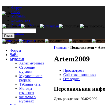
Форум
ЧаВо
Муравьи
Библиотека
Муравьи дома
Мастерская
Каталог
antclub.ru
Главная
»
Пользователи
»
Art
Форум
ЧаВо
Artem2009
Муравьи
Атлас муравьёв
Строение
Просмотреть
муравья
События в колониях
Муравейник в
Отследить
разрезе
Таблица лёта
Персональная инф
Методы
изучения
Фильмы о
День рождения:
20/02/2009
муравьях