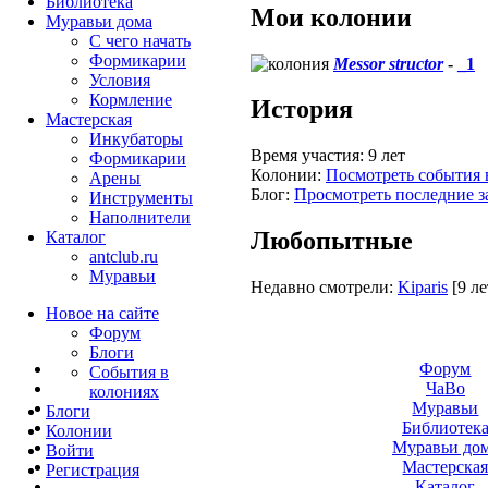
Библиотека
Мои колонии
Муравьи дома
С чего начать
Формикарии
Messor structor
-
_1
Условия
Кормление
История
Мастерская
Инкубаторы
Время участия:
9 лет
Формикарии
Колонии:
Посмотреть события 
Арены
Блог:
Просмотреть последние з
Инструменты
Наполнители
Любопытные
Каталог
antclub.ru
Муравьи
Недавно смотрели:
Kiparis
[9 ле
Новое на сайте
Форум
Блоги
Форум
События в
ЧаВо
колониях
Муравьи
Блоги
Библиотек
Колонии
Муравьи до
Войти
Мастерска
Peгиcтpaция
Каталог