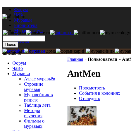
Форум
ЧаВо
Муравьи
Библиотека
Муравьи дома
Мастерская
Каталог
antclub.ru
Главная
»
Пользователи
»
Ant
Форум
ЧаВо
AntMen
Муравьи
Атлас муравьёв
Строение
Просмотреть
муравья
События в колониях
Муравейник в
Отследить
разрезе
Таблица лёта
Методы
изучения
Фильмы о
муравьях