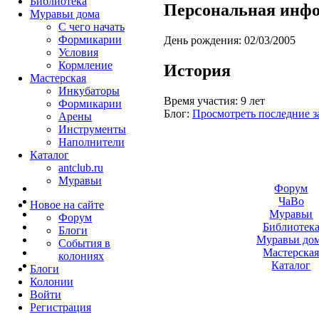
Библиотека
Персональная инф
Муравьи дома
С чего начать
Формикарии
День рождения:
02/03/2005
Условия
Кормление
История
Мастерская
Инкубаторы
Время участия:
9 лет
Формикарии
Блог:
Просмотреть последние з
Арены
Инструменты
Наполнители
Каталог
antclub.ru
Муравьи
Форум
ЧаВо
Новое на сайте
Муравьи
Форум
Библиотек
Блоги
Муравьи до
События в
Мастерска
колониях
Каталог
Блоги
Колонии
Войти
Peгиcтpaция