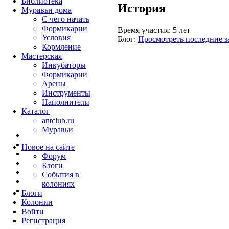
Библиотека
История
Муравьи дома
С чего начать
Формикарии
Время участия:
5 лет
Условия
Блог:
Просмотреть последние з
Кормление
Мастерская
Инкубаторы
Формикарии
Арены
Инструменты
Наполнители
Каталог
antclub.ru
Муравьи
Новое на сайте
Форум
Блоги
События в
колониях
Блоги
Колонии
Войти
Peгиcтpaция