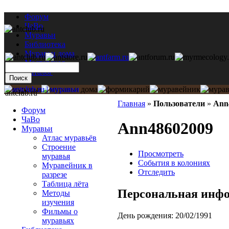
Форум
ЧаВо
Муравьи
Библиотека
Муравьи дома
Мастерская
Каталог
antclub.ru
Главная
»
Пользователи
»
Ann
Форум
ЧаВо
Ann48602009
Муравьи
Атлас муравьёв
Строение
Просмотреть
муравья
События в колониях
Муравейник в
Отследить
разрезе
Таблица лёта
Персональная инф
Методы
изучения
Фильмы о
День рождения:
20/02/1991
муравьях