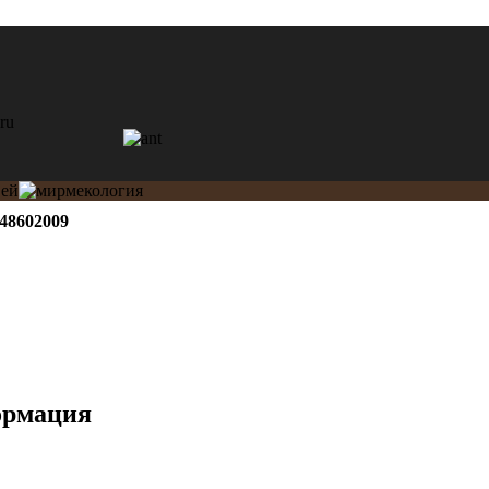
48602009
ормация