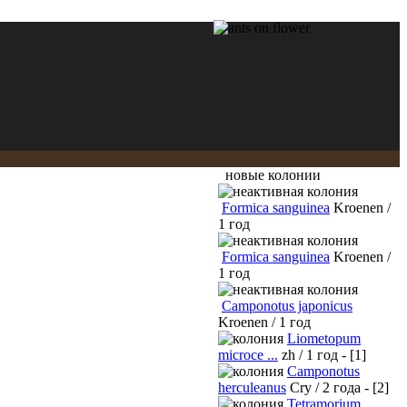
новые колонии
Formica sanguinea
Kroenen /
1 год
Formica sanguinea
Kroenen /
1 год
Camponotus japonicus
Kroenen / 1 год
Liometopum
microce ...
zh / 1 год - [1]
Camponotus
herculeanus
Cry / 2 года - [2]
Tetramorium