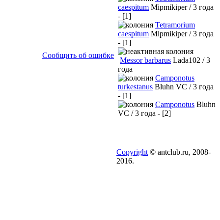
caespitum
Mipmikiper / 3 года
- [1]
Tetramorium
caespitum
Mipmikiper / 3 года
- [1]
Сообщить об ошибке
Messor barbarus
Lada102 / 3
года
Camponotus
turkestanus
Bluhn VC / 3 года
- [1]
Camponotus
Bluhn
VC / 3 года - [2]
Copyright
© antclub.ru, 2008-
2016.