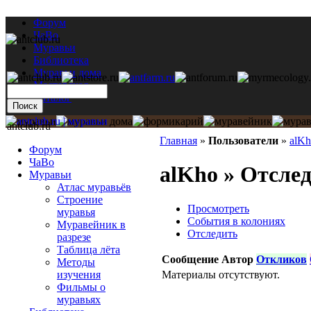
Форум
ЧаВо
Муравьи
Библиотека
Муравьи дома
Мастерская
Каталог
antclub.ru
Главная
»
Пользователи
»
alK
Форум
ЧаВо
alKho » Отсле
Муравьи
Атлас муравьёв
Строение
Просмотреть
муравья
События в колониях
Муравейник в
Отследить
разрезе
Таблица лёта
Сообщение
Автор
Откликов
Методы
Материалы отсутствуют.
изучения
Фильмы о
муравьях