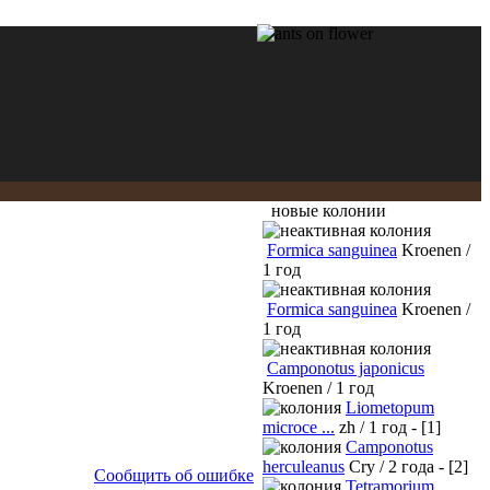
новые колонии
Formica sanguinea
Kroenen /
1 год
Formica sanguinea
Kroenen /
1 год
Camponotus japonicus
Kroenen / 1 год
Liometopum
microce ...
zh / 1 год - [1]
Camponotus
herculeanus
Cry / 2 года - [2]
Сообщить об ошибке
Tetramorium