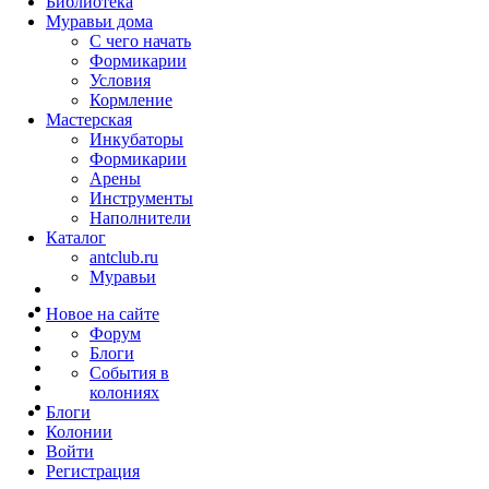
Библиотека
Муравьи дома
С чего начать
Формикарии
Условия
Кормление
Мастерская
Инкубаторы
Формикарии
Арены
Инструменты
Наполнители
Каталог
antclub.ru
Муравьи
Новое на сайте
Форум
Блоги
События в
колониях
Блоги
Колонии
Войти
Peгиcтpaция