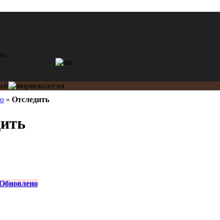
ho
»
Отследить
дить
Обновлено