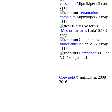
caespitum
Mipmikiper / 3 года
- [1]
Tetramorium
caespitum
Mipmikiper / 3 года
- [1]
Messor barbarus
Lada102 / 3
года
Camponotus
turkestanus
Bluhn VC / 3 года
- [1]
Camponotus
Bluhn
VC / 3 года - [2]
Copyright
© antclub.ru, 2008-
2016.