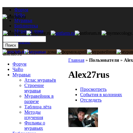
Форум
ЧаВо
Муравьи
Библиотека
Муравьи дома
Мастерская
Каталог
antclub.ru
Главная
»
Пользователи
»
Alex
Форум
ЧаВо
Alex27rus
Муравьи
Атлас муравьёв
Строение
Просмотреть
муравья
События в колониях
Муравейник в
Отследить
разрезе
Таблица лёта
Методы
изучения
Фильмы о
муравьях