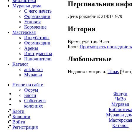
Библиотека
Персональная инф
Муравьи дома
С чего начать
День рождения:
21/01/1979
Формикарии
Условия
Кормление
История
Мастерская
Инкубаторы
Время участия:
9 лет
Формикарии
Блог:
Просмотреть последние з
Арены
Инструменты
Любопытные
Наполнители
Каталог
antclub.ru
Недавно смотрели:
Timas
[9 лет
Муравьи
Новое на сайте
Форум
Форум
Блоги
ЧаВо
События в
Муравьи
колониях
Библиотек
Блоги
Муравьи до
Колонии
Мастерска
Войти
Каталог
Peгиcтpaция