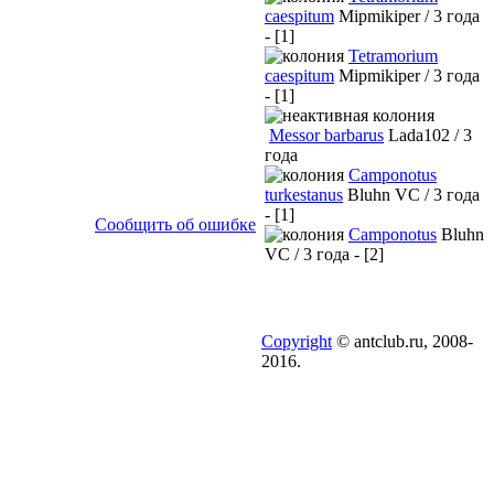
caespitum
Mipmikiper / 3 года
- [1]
Tetramorium
caespitum
Mipmikiper / 3 года
- [1]
Messor barbarus
Lada102 / 3
года
Camponotus
turkestanus
Bluhn VC / 3 года
- [1]
Сообщить об ошибке
Camponotus
Bluhn
VC / 3 года - [2]
Copyright
© antclub.ru, 2008-
2016.