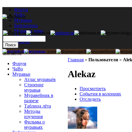
Форум
ЧаВо
Муравьи
Библиотека
Муравьи дома
Мастерская
Каталог
antclub.ru
Главная
»
Пользователи
»
Ale
Форум
ЧаВо
Alekaz
Муравьи
Атлас муравьёв
Строение
Просмотреть
муравья
События в колониях
Муравейник в
Отследить
разрезе
Таблица лёта
Методы
изучения
Фильмы о
муравьях