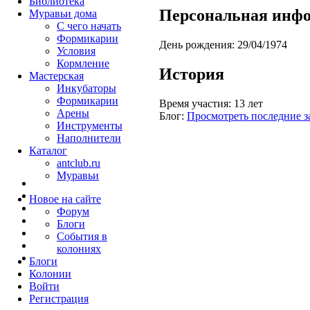
Библиотека
Персональная инф
Муравьи дома
С чего начать
Формикарии
День рождения:
29/04/1974
Условия
Кормление
История
Мастерская
Инкубаторы
Формикарии
Время участия:
13 лет
Арены
Блог:
Просмотреть последние з
Инструменты
Наполнители
Каталог
antclub.ru
Муравьи
Новое на сайте
Форум
Блоги
События в
колониях
Блоги
Колонии
Войти
Peгиcтpaция