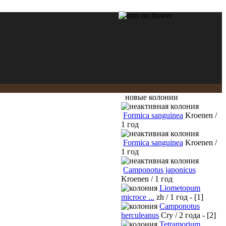
новые колонии
Formica sanguinea
Kroenen /
1 год
Formica sanguinea
Kroenen /
1 год
Camponotus japonicus
Kroenen / 1 год
Liometopum
microce ...
zh / 1 год - [1]
Camponotus
herculeanus
Cry / 2 года - [2]
Tetramorium