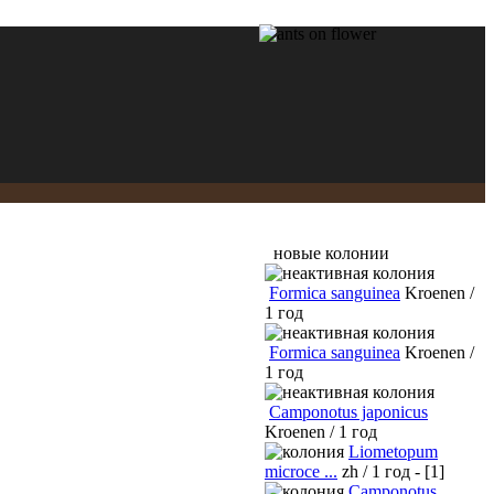
новые колонии
Formica sanguinea
Kroenen /
1 год
Formica sanguinea
Kroenen /
1 год
Camponotus japonicus
Kroenen / 1 год
Liometopum
microce ...
zh / 1 год - [1]
Camponotus