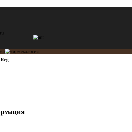
aReg
ормация