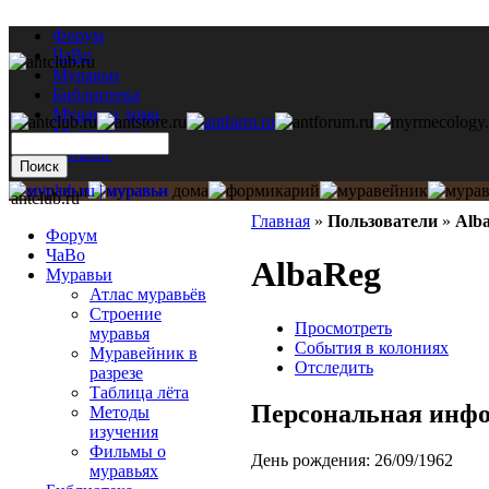
Форум
ЧаВо
Муравьи
Библиотека
Муравьи дома
Мастерская
Каталог
antclub.ru
Главная
»
Пользователи
»
Alb
Форум
ЧаВо
AlbaReg
Муравьи
Атлас муравьёв
Строение
Просмотреть
муравья
События в колониях
Муравейник в
Отследить
разрезе
Таблица лёта
Персональная инф
Методы
изучения
Фильмы о
День рождения:
26/09/1962
муравьях