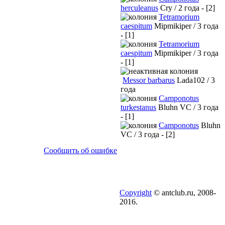
herculeanus
Cry / 2 года - [2]
Tetramorium
caespitum
Mipmikiper / 3 года
- [1]
Tetramorium
caespitum
Mipmikiper / 3 года
- [1]
Messor barbarus
Lada102 / 3
года
Camponotus
turkestanus
Bluhn VC / 3 года
- [1]
Camponotus
Bluhn
VC / 3 года - [2]
Сообщить об ошибке
Copyright
© antclub.ru, 2008-
2016.