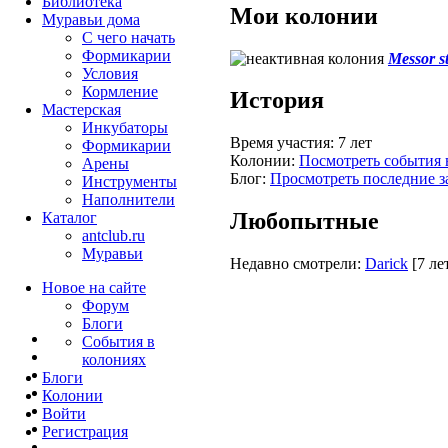
Библиотека
Мои колонии
Муравьи дома
С чего начать
Формикарии
Messor s
Условия
Кормление
История
Мастерская
Инкубаторы
Время участия:
7 лет
Формикарии
Колонии:
Посмотреть события 
Арены
Блог:
Просмотреть последние з
Инструменты
Наполнители
Любопытные
Каталог
antclub.ru
Муравьи
Недавно смотрели:
Darick
[7 ле
Новое на сайте
Форум
Блоги
События в
колониях
Блоги
Колонии
Войти
Peгиcтpaция