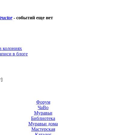
tructor
-
событий еще нет
в колониях
аписи в блоге
т]
Форум
ЧаВо
Муравьи
Библиотека
Муравьи дома
Мастерская
Каталог