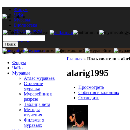
Форум
ЧаВо
Муравьи
Библиотека
Муравьи дома
Мастерская
Каталог
antclub.ru
Главная
»
Пользователи
»
alar
Форум
ЧаВо
alarig1995
Муравьи
Атлас муравьёв
Строение
Просмотреть
муравья
События в колониях
Муравейник в
Отследить
разрезе
Таблица лёта
Методы
изучения
Фильмы о
муравьях