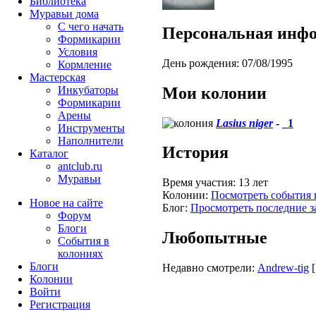
Библиотека
Муравьи дома
С чего начать
Персональная инф
Формикарии
Условия
День рождения:
07/08/1995
Кормление
Мастерская
Мои колонии
Инкубаторы
Формикарии
Арены
Lasius niger
-
_1
Инструменты
Наполнители
История
Каталог
antclub.ru
Муравьи
Время участия:
13 лет
Колонии:
Посмотреть события 
Новое на сайте
Блог:
Просмотреть последние з
Форум
Блоги
Любопытные
События в
колониях
Блоги
Недавно смотрели:
Andrew-tig
Колонии
Войти
Peгиcтpaция