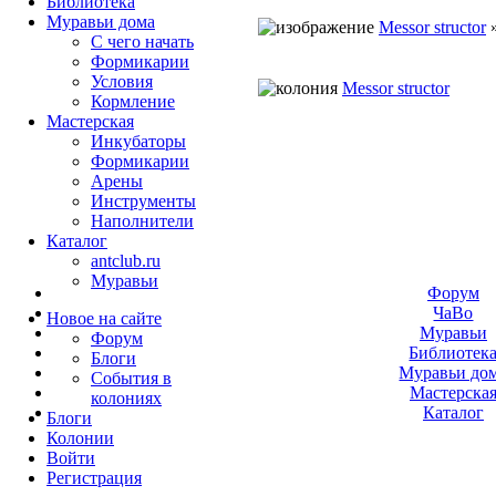
Библиотека
Муравьи дома
Messor structor
С чего начать
Формикарии
Условия
Messor structor
Кормление
Мастерская
Инкубаторы
Формикарии
Арены
Инструменты
Наполнители
Каталог
antclub.ru
Муравьи
Форум
ЧаВо
Новое на сайте
Муравьи
Форум
Библиотек
Блоги
Муравьи до
События в
Мастерска
колониях
Каталог
Блоги
Колонии
Войти
Peгиcтpaция