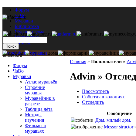
Форум
ЧаВо
Муравьи
Библиотека
Муравьи дома
Мастерская
Каталог
antclub.ru
Главная
»
Пользователи
»
Adv
Форум
ЧаВо
Advin » Отсле
Муравьи
Атлас муравьёв
Строение
Просмотреть
муравья
События в колониях
Муравейник в
Отследить
разрезе
Таблица лёта
Сообщение
Методы
Дом, милый дом.
изучения
Фильмы о
Messor structor
муравьях