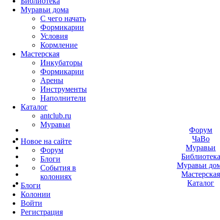
Библиотека
Муравьи дома
С чего начать
Формикарии
Условия
Кормление
Мастерская
Инкубаторы
Формикарии
Арены
Инструменты
Наполнители
Каталог
antclub.ru
Муравьи
Форум
ЧаВо
Новое на сайте
Муравьи
Форум
Библиотек
Блоги
Муравьи до
События в
Мастерска
колониях
Каталог
Блоги
Колонии
Войти
Peгиcтpaция