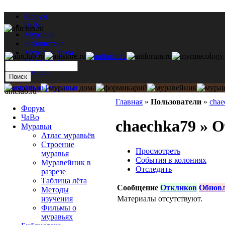
Форум
ЧаВо
Муравьи
Библиотека
Муравьи дома
Мастерская
Каталог
antclub.ru
Главная
»
Пользователи
»
chae
Форум
ЧаВо
chaechka79 » 
Муравьи
Атлас муравьёв
Строение
Просмотреть
муравья
События в колониях
Муравейник в
Отследить
разрезе
Таблица лёта
Сообщение
Откликов
Обнов
Методы
Материалы отсутствуют.
изучения
Фильмы о
муравьях