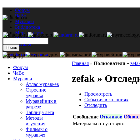
Форум
ЧаВо
Муравьи
Библиотека
Муравьи дома
Мастерская
Каталог
antclub.ru
Главная
»
Пользователи
»
zefa
Форум
ЧаВо
zefak » Отслед
Муравьи
Атлас муравьёв
Строение
Просмотреть
муравья
События в колониях
Муравейник в
Отследить
разрезе
Таблица лёта
Сообщение
Откликов
Обнов
Методы
Материалы отсутствуют.
изучения
Фильмы о
муравьях