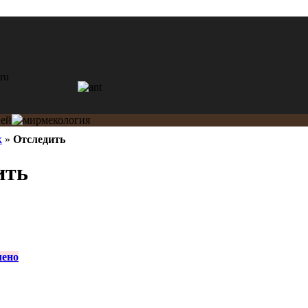
k
»
Отследить
ить
лено