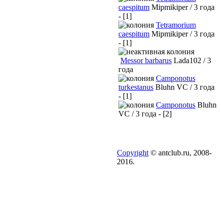
caespitum
Mipmikiper / 3 года
- [1]
Tetramorium
caespitum
Mipmikiper / 3 года
- [1]
Messor barbarus
Lada102 / 3
года
Camponotus
turkestanus
Bluhn VC / 3 года
- [1]
Camponotus
Bluhn
VC / 3 года - [2]
Copyright
© antclub.ru, 2008-
2016.