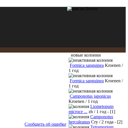
новые колонии
Formica sanguinea
Kroenen /
1 год
Formica sanguinea
Kroenen /
1 год
Camponotus japonicus
Kroenen / 1 год
Liometopum
microce ...
zh / 1 год - [1]
Camponotus
herculeanus
Cry / 2 года - [2]
Сообщить об ошибке
Tetramorium