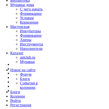
Библиотека
Муравьи дома
С чего начать
Формикарии
Условия
Кормление
Мастерская
Инкубаторы
Формикарии
Арены
Инструменты
Наполнители
Каталог
antclub.ru
Муравьи
Новое на сайте
Форум
Блоги
События в
колониях
Блоги
Колонии
Войти
Peгиcтpaция