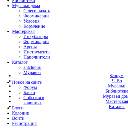
Библиотека
Муравьи дома
С чего начать
Формикарии
Условия
Кормление
Мастерская
Инкубаторы
Формикарии
Арены
Инструменты
Наполнители
Каталог
antclub.ru
Муравьи
Форум
ЧаВо
Новое на сайте
Муравьи
Форум
Библиотек
Блоги
Муравьи до
События в
Мастерска
колониях
Каталог
Блоги
Колонии
Войти
Peгиcтpaция