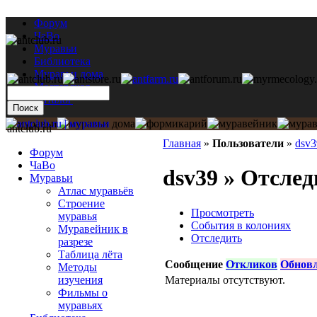
Форум
ЧаВо
Муравьи
Библиотека
Муравьи дома
Мастерская
Каталог
antclub.ru
Главная
»
Пользователи
»
dsv3
Форум
ЧаВо
dsv39 » Отслед
Муравьи
Атлас муравьёв
Строение
Просмотреть
муравья
События в колониях
Муравейник в
Отследить
разрезе
Таблица лёта
Сообщение
Откликов
Обнов
Методы
Материалы отсутствуют.
изучения
Фильмы о
муравьях