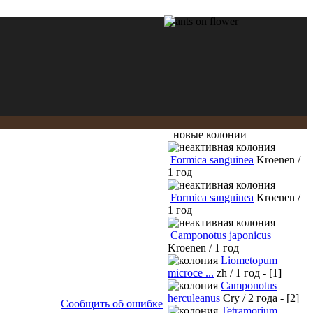
новые колонии
Formica sanguinea
Kroenen /
1 год
Formica sanguinea
Kroenen /
1 год
Camponotus japonicus
Kroenen / 1 год
Liometopum
microce ...
zh / 1 год - [1]
Camponotus
herculeanus
Cry / 2 года - [2]
Сообщить об ошибке
Tetramorium