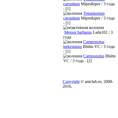
caespitum
Mipmikiper / 3 года
- [1]
Tetramorium
caespitum
Mipmikiper / 3 года
- [1]
Messor barbarus
Lada102 / 3
года
Camponotus
turkestanus
Bluhn VC / 3 года
- [1]
Camponotus
Bluhn
VC / 3 года - [2]
Copyright
© antclub.ru, 2008-
2016.