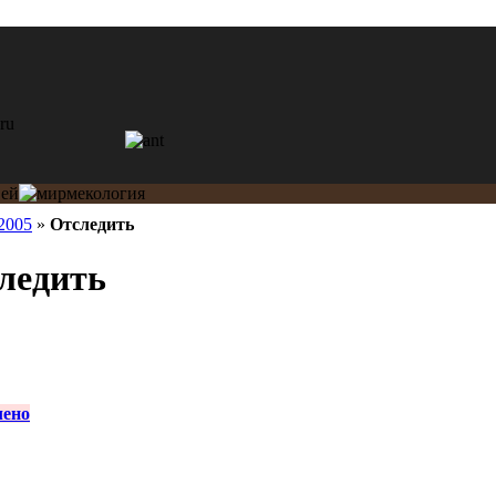
2005
»
Отследить
следить
лено