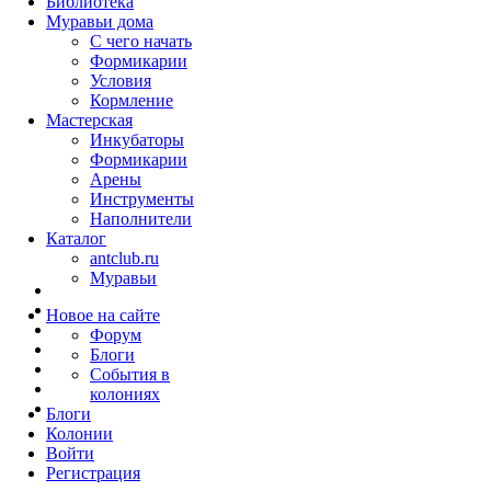
Библиотека
Муравьи дома
С чего начать
Формикарии
Условия
Кормление
Мастерская
Инкубаторы
Формикарии
Арены
Инструменты
Наполнители
Каталог
antclub.ru
Муравьи
Новое на сайте
Форум
Блоги
События в
колониях
Блоги
Колонии
Войти
Peгиcтpaция