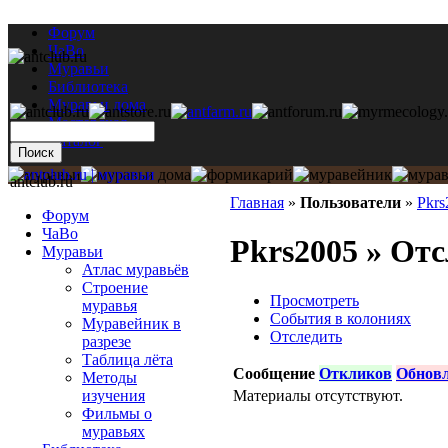
Форум
ЧаВо
Муравьи
Библиотека
Муравьи дома
Мастерская
Каталог
antclub.ru
Главная
»
Пользователи
»
Pkrs
Форум
ЧаВо
Pkrs2005 » От
Муравьи
Атлас муравьёв
Строение
Просмотреть
муравья
События в колониях
Муравейник в
Отследить
разрезе
Таблица лёта
Сообщение
Откликов
Обнов
Методы
Материалы отсутствуют.
изучения
Фильмы о
муравьях