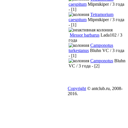
caespitum
Mipmikiper / 3 года
- [1]
Tetramorium
caespitum
Mipmikiper / 3 года
- [1]
Messor barbarus
Lada102 / 3
года
Camponotus
turkestanus
Bluhn VC / 3 года
- [1]
Camponotus
Bluhn
VC / 3 года - [2]
Copyright
© antclub.ru, 2008-
2016.