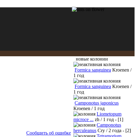
новые колонии
Formica sanguinea
Kroenen /
1 год
Formica sanguinea
Kroenen /
1 год
Camponotus japonicus
Kroenen / 1 год
Liometopum
microce ...
zh / 1 год - [1]
Camponotus
herculeanus
Cry / 2 года - [2]
Сообщить об ошибке
Tetramorium