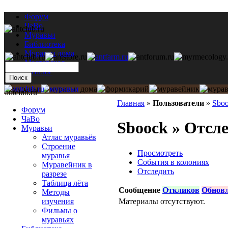
Форум
ЧаВо
Муравьи
Библиотека
Муравьи дома
Мастерская
Каталог
antclub.ru
Главная
»
Пользователи
»
Sbo
Форум
ЧаВо
Sboock » Отсл
Муравьи
Атлас муравьёв
Строение
Просмотреть
муравья
События в колониях
Муравейник в
Отследить
разрезе
Таблица лёта
Сообщение
Откликов
Обнов
Методы
Материалы отсутствуют.
изучения
Фильмы о
муравьях