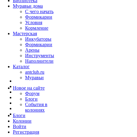
Библиотека
Муравьи дома
С чего начать
Формикарии
Условия
Кормление
Мастерская
Инкубаторы
Формикарии
Арены
Инструменты
Наполнители
Каталог
antclub.ru
Муравьи
Новое на сайте
Форум
Блоги
События в
колониях
Блоги
Колонии
Войти
Peгиcтpaция