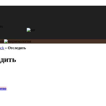
ock
»
Отследить
едить
лено