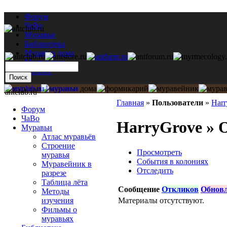
Форум
ЧаВо
Муравьи
Библиотека
Муравьи дома
Мастерская
Каталог
antclub.ru
Главная
»
Пользователи
»
Harr
Форум
ЧаВо
HarryGrove » 
Муравьи
Атлас муравьёв
Строение
Просмотреть
муравья
События в колониях
Муравейник в
Отследить
разрезе
Таблица лёта
Сообщение
Откликов
Обнов
Методы
Материалы отсутствуют.
изучения
Фильмы о
муравьях