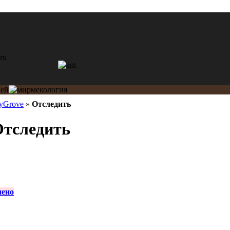
yGrove
»
Отследить
Отследить
лено