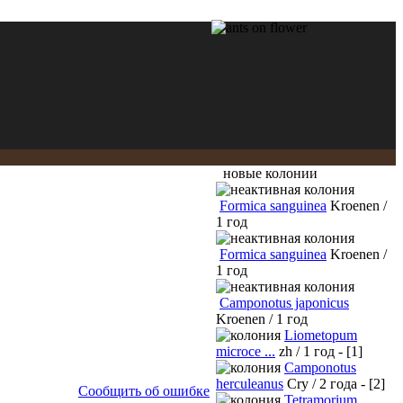
новые колонии
Formica sanguinea
Kroenen /
1 год
Formica sanguinea
Kroenen /
1 год
Camponotus japonicus
Kroenen / 1 год
Liometopum
microce ...
zh / 1 год - [1]
Camponotus
herculeanus
Cry / 2 года - [2]
Сообщить об ошибке
Tetramorium