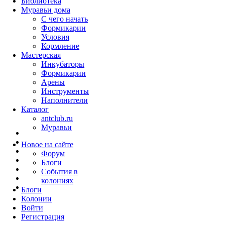
Библиотека
Муравьи дома
С чего начать
Формикарии
Условия
Кормление
Мастерская
Инкубаторы
Формикарии
Арены
Инструменты
Наполнители
Каталог
antclub.ru
Муравьи
Новое на сайте
Форум
Блоги
События в
колониях
Блоги
Колонии
Войти
Peгиcтpaция