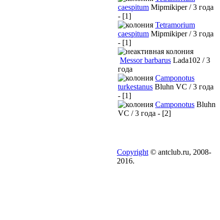
caespitum
Mipmikiper / 3 года
- [1]
Tetramorium
caespitum
Mipmikiper / 3 года
- [1]
Messor barbarus
Lada102 / 3
года
Camponotus
turkestanus
Bluhn VC / 3 года
- [1]
Camponotus
Bluhn
VC / 3 года - [2]
Copyright
© antclub.ru, 2008-
2016.