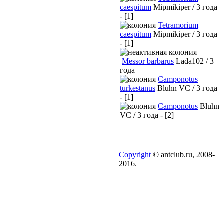
caespitum
Mipmikiper / 3 года
- [1]
Tetramorium
caespitum
Mipmikiper / 3 года
- [1]
Messor barbarus
Lada102 / 3
года
Camponotus
turkestanus
Bluhn VC / 3 года
- [1]
Camponotus
Bluhn
VC / 3 года - [2]
Copyright
© antclub.ru, 2008-
2016.