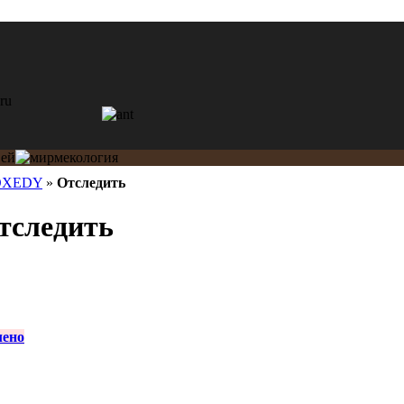
OXEDY
»
Отследить
следить
лено