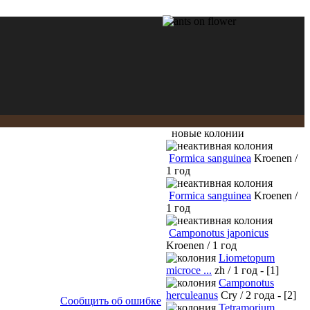
новые колонии
Formica sanguinea
Kroenen /
1 год
Formica sanguinea
Kroenen /
1 год
Camponotus japonicus
Kroenen / 1 год
Liometopum
microce ...
zh / 1 год - [1]
Camponotus
herculeanus
Cry / 2 года - [2]
Сообщить об ошибке
Tetramorium