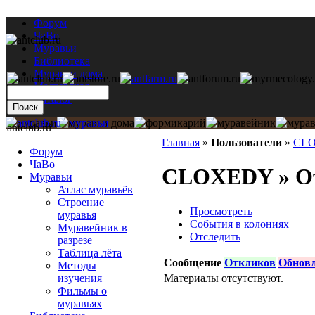
Форум
ЧаВо
Муравьи
Библиотека
Муравьи дома
Мастерская
Каталог
antclub.ru
Главная
»
Пользователи
»
CL
Форум
ЧаВо
CLOXEDY » От
Муравьи
Атлас муравьёв
Строение
Просмотреть
муравья
События в колониях
Муравейник в
Отследить
разрезе
Таблица лёта
Сообщение
Откликов
Обнов
Методы
Материалы отсутствуют.
изучения
Фильмы о
муравьях