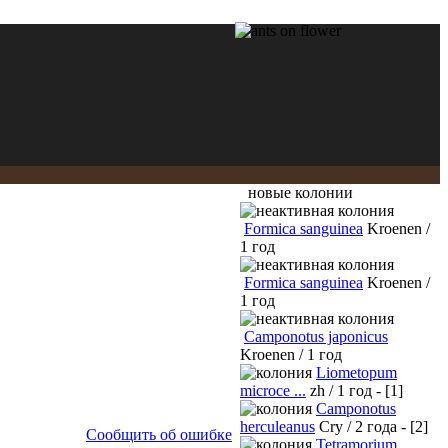
новые колонии
Formica sanguinea
Kroenen /
1 год
Formica sanguinea
Kroenen /
1 год
Camponotus japonicus
Kroenen / 1 год
Liometopum
microce ...
zh / 1 год - [1]
Camponotus
herculeanus
Cry / 2 года - [2]
Сообщить об ошибке
Tetramorium