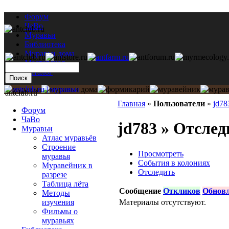
Форум
ЧаВо
Муравьи
Библиотека
Муравьи дома
Мастерская
Каталог
antclub.ru
Главная
»
Пользователи
»
jd78
Форум
ЧаВо
jd783 » Отслед
Муравьи
Атлас муравьёв
Строение
Просмотреть
муравья
События в колониях
Муравейник в
Отследить
разрезе
Таблица лёта
Сообщение
Откликов
Обнов
Методы
Материалы отсутствуют.
изучения
Фильмы о
муравьях