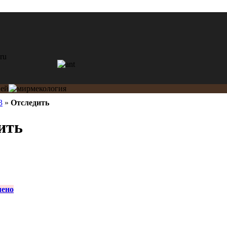
3
»
Отследить
ить
лено