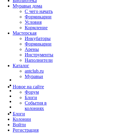
Библиотека
Муравьи дома
С чего начать
Формикарии
Условия
Кормление
Мастерская
Инкубаторы
Формикарии
Арены
Инструменты
Наполнители
Каталог
antclub.ru
Муравьи
Новое на сайте
Форум
Блоги
События в
колониях
Блоги
Колонии
Войти
Peгиcтpaция