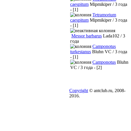
caespitum
Mipmikiper / 3 года
- [1]
Tetramorium
caespitum
Mipmikiper / 3 года
- [1]
Messor barbarus
Lada102 / 3
года
Camponotus
turkestanus
Bluhn VC / 3 года
- [1]
Camponotus
Bluhn
VC / 3 года - [2]
Copyright
© antclub.ru, 2008-
2016.