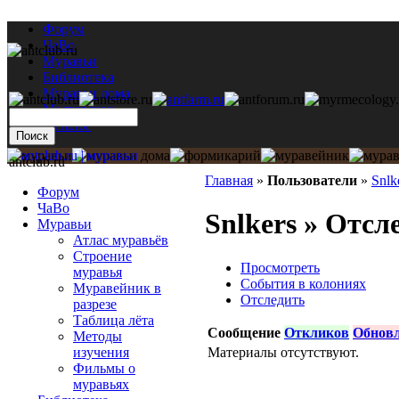
Форум
ЧаВо
Муравьи
Библиотека
Муравьи дома
Мастерская
Каталог
antclub.ru
Главная
»
Пользователи
»
Snlk
Форум
ЧаВо
Snlkers » Отсл
Муравьи
Атлас муравьёв
Строение
Просмотреть
муравья
События в колониях
Муравейник в
Отследить
разрезе
Таблица лёта
Сообщение
Откликов
Обнов
Методы
Материалы отсутствуют.
изучения
Фильмы о
муравьях