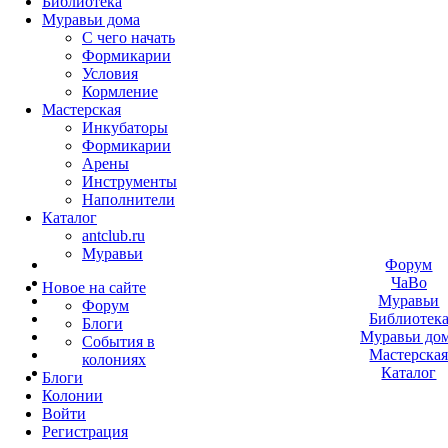
Библиотека
Муравьи дома
С чего начать
Формикарии
Условия
Кормление
Мастерская
Инкубаторы
Формикарии
Арены
Инструменты
Наполнители
Каталог
antclub.ru
Муравьи
Форум
ЧаВо
Новое на сайте
Муравьи
Форум
Библиотек
Блоги
Муравьи до
События в
Мастерска
колониях
Каталог
Блоги
Колонии
Войти
Peгиcтpaция