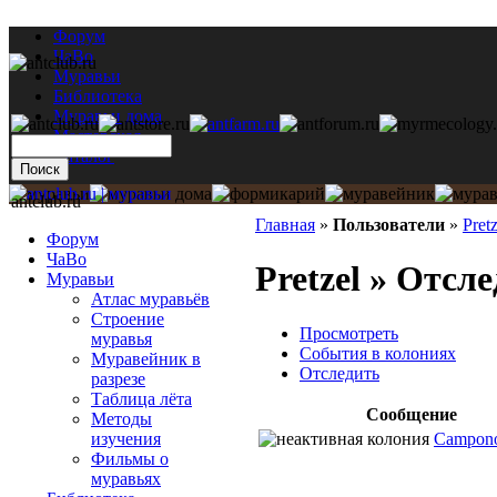
Форум
ЧаВо
Муравьи
Библиотека
Муравьи дома
Мастерская
Каталог
antclub.ru
Главная
»
Пользователи
»
Pretz
Форум
ЧаВо
Pretzel » Отсл
Муравьи
Атлас муравьёв
Строение
Просмотреть
муравья
События в колониях
Муравейник в
Отследить
разрезе
Таблица лёта
Сообщение
Методы
Camponot
изучения
Фильмы о
муравьях