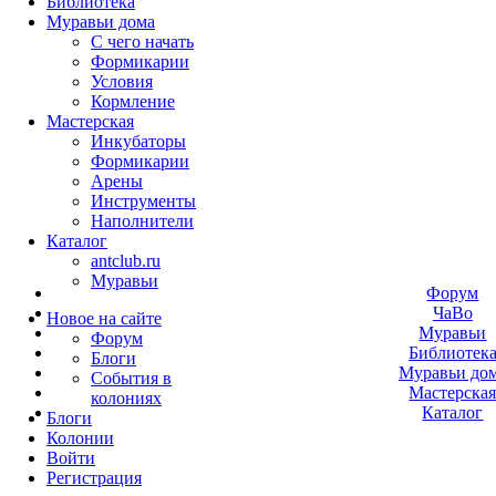
Библиотека
Муравьи дома
С чего начать
Формикарии
Условия
Кормление
Мастерская
Инкубаторы
Формикарии
Арены
Инструменты
Наполнители
Каталог
antclub.ru
Муравьи
Форум
ЧаВо
Новое на сайте
Муравьи
Форум
Библиотек
Блоги
Муравьи до
События в
Мастерска
колониях
Каталог
Блоги
Колонии
Войти
Peгиcтpaция