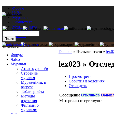
Форум
ЧаВо
Муравьи
Библиотека
Муравьи дома
Мастерская
Каталог
antclub.ru
Главная
»
Пользователи
»
lex0
Форум
ЧаВо
lex023 » Отсле
Муравьи
Атлас муравьёв
Строение
Просмотреть
муравья
События в колониях
Муравейник в
Отследить
разрезе
Таблица лёта
Сообщение
Откликов
Обнов
Методы
Материалы отсутствуют.
изучения
Фильмы о
муравьях