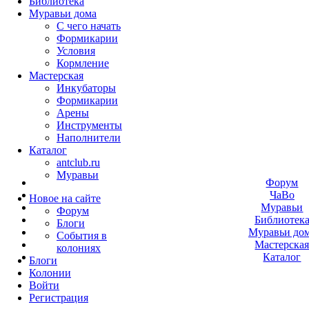
Библиотека
Муравьи дома
С чего начать
Формикарии
Условия
Кормление
Мастерская
Инкубаторы
Формикарии
Арены
Инструменты
Наполнители
Каталог
antclub.ru
Муравьи
Форум
ЧаВо
Новое на сайте
Муравьи
Форум
Библиотек
Блоги
Муравьи до
События в
Мастерска
колониях
Каталог
Блоги
Колонии
Войти
Peгиcтpaция