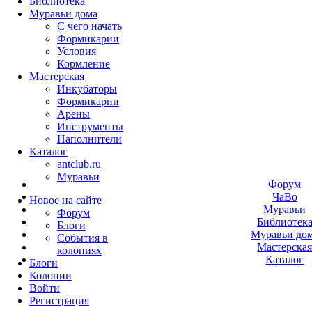
Библиотека
Муравьи дома
С чего начать
Формикарии
Условия
Кормление
Мастерская
Инкубаторы
Формикарии
Арены
Инструменты
Наполнители
Каталог
antclub.ru
Муравьи
Форум
ЧаВо
Новое на сайте
Муравьи
Форум
Библиотек
Блоги
Муравьи до
События в
Мастерска
колониях
Каталог
Блоги
Колонии
Войти
Peгиcтpaция