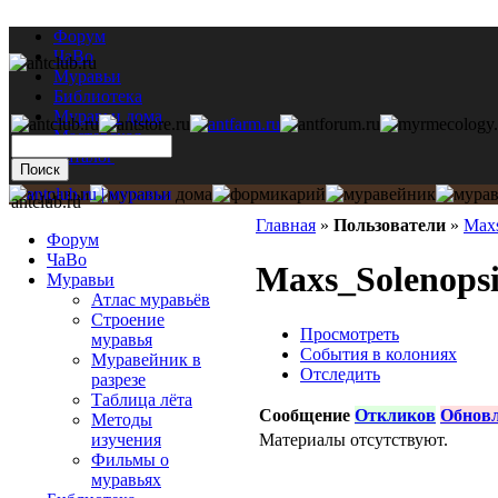
Форум
ЧаВо
Муравьи
Библиотека
Муравьи дома
Мастерская
Каталог
antclub.ru
Главная
»
Пользователи
»
Maxs
Форум
ЧаВо
Maxs_Solenopsi
Муравьи
Атлас муравьёв
Строение
Просмотреть
муравья
События в колониях
Муравейник в
Отследить
разрезе
Таблица лёта
Сообщение
Откликов
Обнов
Методы
Материалы отсутствуют.
изучения
Фильмы о
муравьях