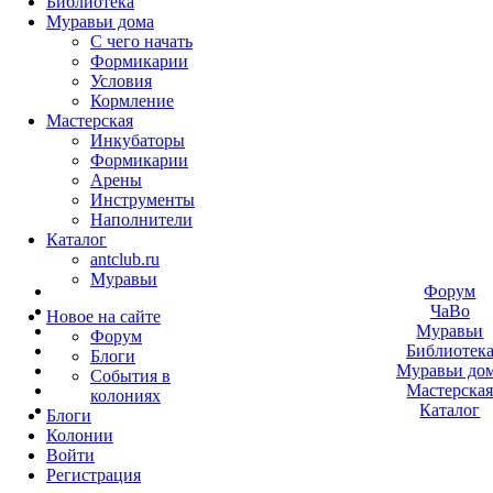
Библиотека
Муравьи дома
С чего начать
Формикарии
Условия
Кормление
Мастерская
Инкубаторы
Формикарии
Арены
Инструменты
Наполнители
Каталог
antclub.ru
Муравьи
Форум
ЧаВо
Новое на сайте
Муравьи
Форум
Библиотек
Блоги
Муравьи до
События в
Мастерска
колониях
Каталог
Блоги
Колонии
Войти
Peгиcтpaция