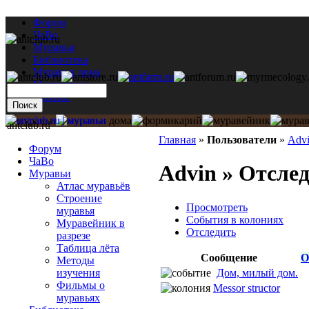
Форум
ЧаВо
Муравьи
Библиотека
Муравьи дома
Мастерская
Каталог
antclub.ru
Главная
»
Пользователи
»
Adv
Форум
ЧаВо
Advin » Отсле
Муравьи
Атлас муравьёв
Строение
Просмотреть
муравья
События в колониях
Муравейник в
Отследить
разрезе
Таблица лёта
Сообщение
О
Методы
Дом, милый дом.
изучения
Фильмы о
Messor structor
муравьях