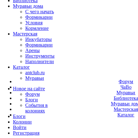
Библиотека
Муравьи дома
С чего начать
Формикарии
Условия
Кормление
Мастерская
Инкубаторы
Формикарии
Арены
Инструменты
Наполнители
Каталог
antclub.ru
Муравьи
Форум
ЧаВо
Новое на сайте
Муравьи
Форум
Библиотек
Блоги
Муравьи до
События в
Мастерска
колониях
Каталог
Блоги
Колонии
Войти
Peгиcтpaция