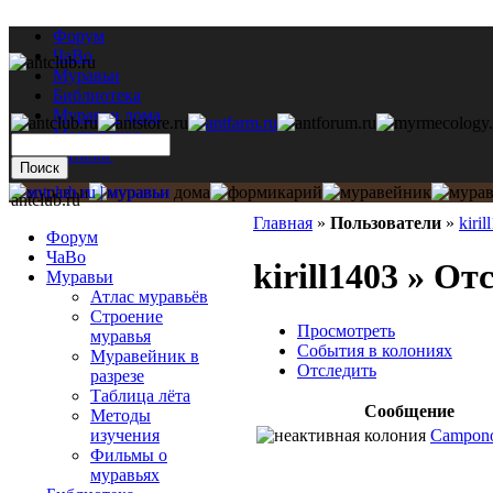
Форум
ЧаВо
Муравьи
Библиотека
Муравьи дома
Мастерская
Каталог
antclub.ru
Главная
»
Пользователи
»
kiril
Форум
ЧаВо
kirill1403 » От
Муравьи
Атлас муравьёв
Строение
Просмотреть
муравья
События в колониях
Муравейник в
Отследить
разрезе
Таблица лёта
Сообщение
Методы
Campono
изучения
Фильмы о
муравьях