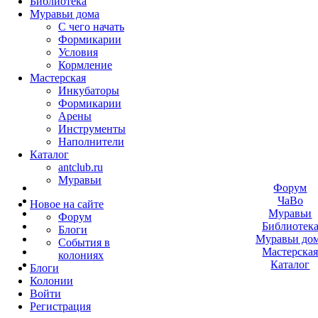
Библиотека
Муравьи дома
С чего начать
Формикарии
Условия
Кормление
Мастерская
Инкубаторы
Формикарии
Арены
Инструменты
Наполнители
Каталог
antclub.ru
Муравьи
Форум
ЧаВо
Новое на сайте
Муравьи
Форум
Библиотек
Блоги
Муравьи до
События в
Мастерска
колониях
Каталог
Блоги
Колонии
Войти
Peгиcтpaция