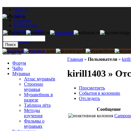
Форум
ЧаВо
Муравьи
Библиотека
Муравьи дома
Мастерская
Каталог
antclub.ru
Главная
»
Пользователи
»
kiril
Форум
ЧаВо
kirill1403 » От
Муравьи
Атлас муравьёв
Строение
Просмотреть
муравья
События в колониях
Муравейник в
Отследить
разрезе
Таблица лёта
Сообщение
Методы
Campono
изучения
Фильмы о
муравьях