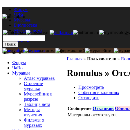
Форум
ЧаВо
Муравьи
Библиотека
Муравьи дома
Мастерская
Каталог
antclub.ru
Главная
»
Пользователи
»
Rom
Форум
ЧаВо
Romulus » Отс
Муравьи
Атлас муравьёв
Строение
Просмотреть
муравья
События в колониях
Муравейник в
Отследить
разрезе
Таблица лёта
Сообщение
Откликов
Обнов
Методы
Материалы отсутствуют.
изучения
Фильмы о
муравьях