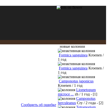
новые колонии
Formica sanguinea
Kroenen /
1 год
Formica sanguinea
Kroenen /
1 год
Camponotus japonicus
Kroenen / 1 год
Liometopum
microce ...
zh / 1 год - [1]
Camponotus
herculeanus
Cry / 2 года - [2]
Сообщить об ошибке
Tetramorium