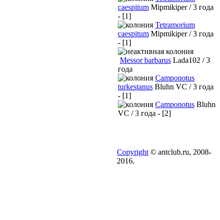
caespitum
Mipmikiper / 3 года
- [1]
Tetramorium
caespitum
Mipmikiper / 3 года
- [1]
Messor barbarus
Lada102 / 3
года
Camponotus
turkestanus
Bluhn VC / 3 года
- [1]
Camponotus
Bluhn
VC / 3 года - [2]
Copyright
© antclub.ru, 2008-
2016.