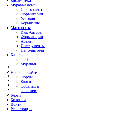
Библиотека
Муравьи дома
С чего начать
Формикарии
Условия
Кормление
Мастерская
Инкубаторы
Формикарии
Арены
Инструменты
Наполнители
Каталог
antclub.ru
Муравьи
Новое на сайте
Форум
Блоги
События в
колониях
Блоги
Колонии
Войти
Peгиcтpaция