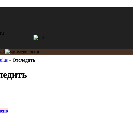
ulus
»
Отследить
ледить
лено