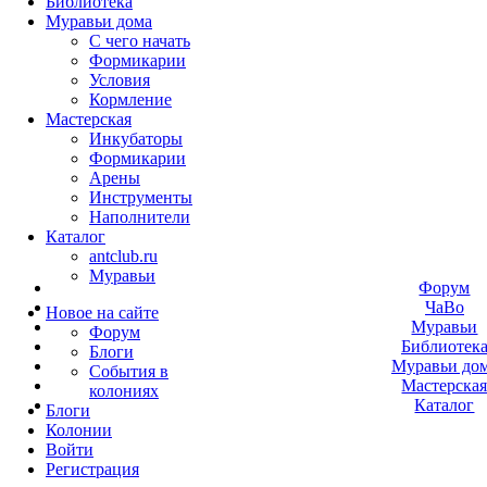
Библиотека
Муравьи дома
С чего начать
Формикарии
Условия
Кормление
Мастерская
Инкубаторы
Формикарии
Арены
Инструменты
Наполнители
Каталог
antclub.ru
Муравьи
Форум
ЧаВо
Новое на сайте
Муравьи
Форум
Библиотек
Блоги
Муравьи до
События в
Мастерска
колониях
Каталог
Блоги
Колонии
Войти
Peгиcтpaция