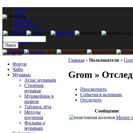
Форум
ЧаВо
Муравьи
Библиотека
Муравьи дома
Мастерская
Каталог
antclub.ru
Главная
»
Пользователи
»
Gro
Форум
ЧаВо
Grom » Отслед
Муравьи
Атлас муравьёв
Строение
Просмотреть
муравья
События в колониях
Муравейник в
Отследить
разрезе
Таблица лёта
Сообщение
Методы
Messor s
изучения
Фильмы о
муравьях