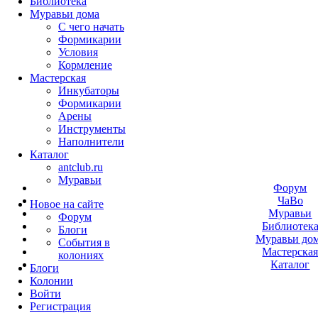
Библиотека
Муравьи дома
С чего начать
Формикарии
Условия
Кормление
Мастерская
Инкубаторы
Формикарии
Арены
Инструменты
Наполнители
Каталог
antclub.ru
Муравьи
Форум
ЧаВо
Новое на сайте
Муравьи
Форум
Библиотек
Блоги
Муравьи до
События в
Мастерска
колониях
Каталог
Блоги
Колонии
Войти
Peгиcтpaция