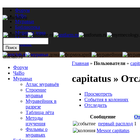
Форум
ЧаВо
Муравьи
Библиотека
Муравьи дома
Мастерская
Каталог
antclub.ru
Главная
»
Пользователи
»
capit
Форум
ЧаВо
capitatus » От
Муравьи
Атлас муравьёв
Строение
Просмотреть
муравья
События в колониях
Муравейник в
Отследить
разрезе
Таблица лёта
Сообщение
От
Методы
первый расплод
1
изучения
Фильмы о
Messor capitatus
муравьях