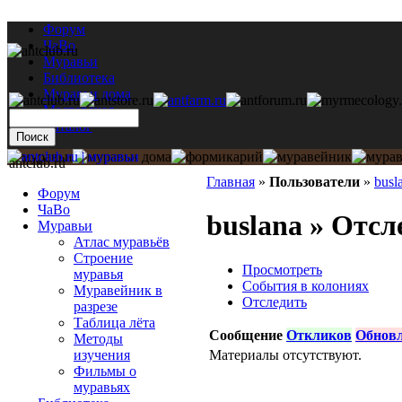
Форум
ЧаВо
Муравьи
Библиотека
Муравьи дома
Мастерская
Каталог
antclub.ru
Главная
»
Пользователи
»
busl
Форум
ЧаВо
buslana » Отсл
Муравьи
Атлас муравьёв
Строение
Просмотреть
муравья
События в колониях
Муравейник в
Отследить
разрезе
Таблица лёта
Сообщение
Откликов
Обнов
Методы
Материалы отсутствуют.
изучения
Фильмы о
муравьях