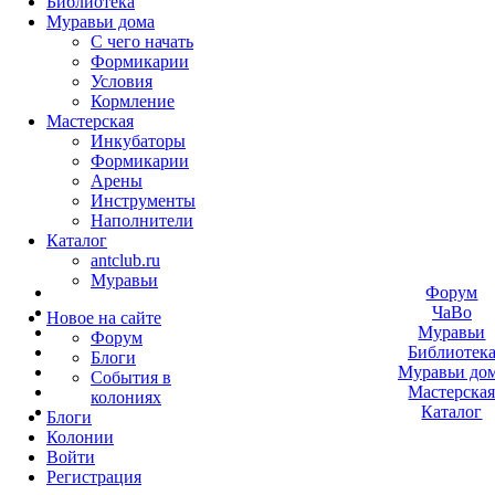
Библиотека
Муравьи дома
С чего начать
Формикарии
Условия
Кормление
Мастерская
Инкубаторы
Формикарии
Арены
Инструменты
Наполнители
Каталог
antclub.ru
Муравьи
Форум
ЧаВо
Новое на сайте
Муравьи
Форум
Библиотек
Блоги
Муравьи до
События в
Мастерска
колониях
Каталог
Блоги
Колонии
Войти
Peгиcтpaция