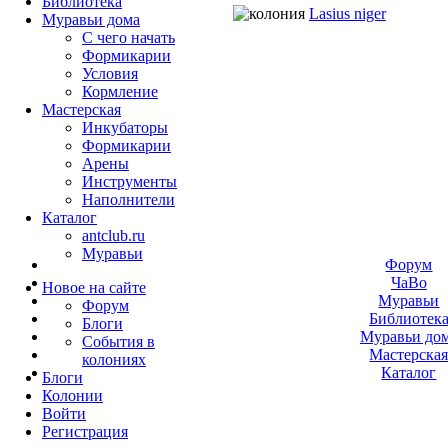
Библиотека
Lasius niger
Муравьи дома
С чего начать
Формикарии
Условия
Кормление
Мастерская
Инкубаторы
Формикарии
Арены
Инструменты
Наполнители
Каталог
antclub.ru
Муравьи
Форум
ЧаВо
Новое на сайте
Муравьи
Форум
Библиотек
Блоги
Муравьи до
События в
Мастерска
колониях
Каталог
Блоги
Колонии
Войти
Peгиcтpaция