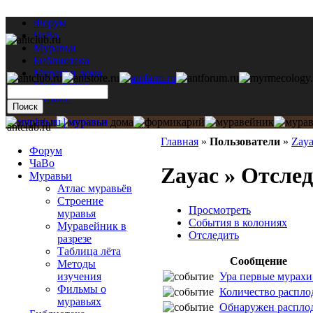
Форум
ЧаВо
Муравьи
Библиотека
Муравьи дома
Мастерская
Каталог
antclub.ru
Главная
»
Пользователи
»
Zay
Форум
ЧаВо
Zayac » Отсле
Муравьи
Атлас муравьёв
Строение
Просмотреть
муравья
События в колониях
Муравейник в
Отследить
разрезе
Таблица лёта
Сообщение
Методы
Ура первые мурахи
изучения
Фильмы о
Количество расплод
муравьях
Обнаружен распло