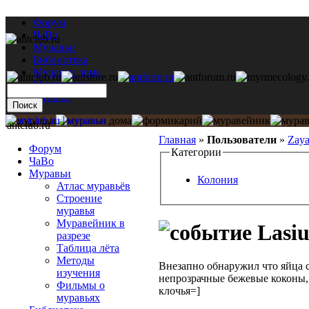
Форум
ЧаВо
Муравьи
Библиотека
Муравьи дома
Мастерская
Каталог
antclub.ru
Главная
»
Пользователи
»
Zay
Форум
Категории
ЧаВо
Муравьи
Колония
Атлас муравьёв
Строение
муравья
Муравейник в
Lasiu
разрезе
Таблица лёта
Методы
Внезапно обнаружил что яйца с
изучения
непрозрачные бежевые коконы, ч
Фильмы о
клочья=]
муравьях