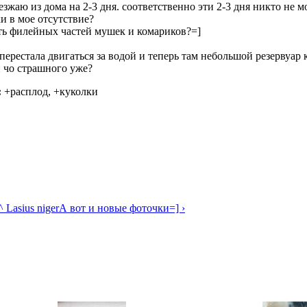
уезжаю из дома на 2-3 дня. соответственно эти 2-3 дня никто не 
ки в мое отсутствие?
ть филейных частей мушек и комариков?=]
 перестала двигаться за водой и теперь там небольшой резервуар
 чо страшного уже?
:
+расплод, +куколки
^ Lasius niger
А вот и новые фоточки=] ›