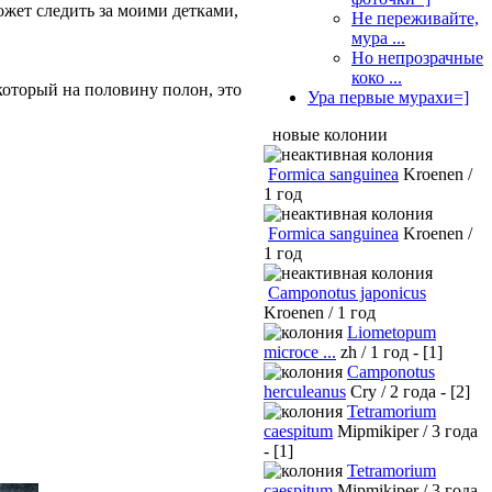
может следить за моими детками,
Не переживайте,
мура ...
Но непрозрачные
коко ...
 который на половину полон, это
Ура первые мурахи=]
новые колонии
Formica sanguinea
Kroenen /
1 год
Formica sanguinea
Kroenen /
1 год
Camponotus japonicus
Kroenen / 1 год
Liometopum
microce ...
zh / 1 год - [1]
Camponotus
herculeanus
Cry / 2 года - [2]
Tetramorium
caespitum
Mipmikiper / 3 года
- [1]
Tetramorium
caespitum
Mipmikiper / 3 года