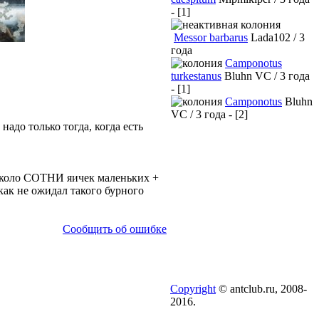
- [1]
Messor barbarus
Lada102 / 3
года
Camponotus
turkestanus
Bluhn VC / 3 года
- [1]
Camponotus
Bluhn
VC / 3 года - [2]
адо только тогда, когда есть
 около СОТНИ яичек маленьких +
как не ожидал такого бурного
Сообщить об ошибке
Copyright
© antclub.ru, 2008-
2016.