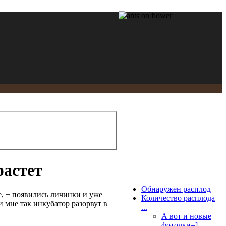
растет
Обнаружен расплод
е, + появились личинки и уже
Количество расплода
и мне так инкубатор разорвут в
...
А вот и новые
фоточки=]