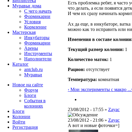
Библиотека
Есть проблемка ребят, я часто 
Муравьи дома
что делать, а если появятся дет
С чего начать
И чем их сразу начинать корми
Формикарии
Условия
Ах да еще, в инкубаторе, ватка
Кормление
можно как то исправить или ни
Мастерская
Инкубаторы
Изменения в составе кoлонии
Формикарии
Арены
Текущий размер кoлонии:
1
Инструменты
Наполнители
Количество маток:
1
Каталог
antclub.ru
Рацион:
отсутствует
Муравьи
Температура:
комнатная
Новое на сайте
‹ Мои эксперименты с макро ...
Форум
Блоги
События в
колониях
23/08/2012 - 17:55 »
Zayac
Блоги
Колонии
23/08/2012 - 21:06 »
Zayac
Войти
А вот и новые фоточки=]
Peгиcтpaция