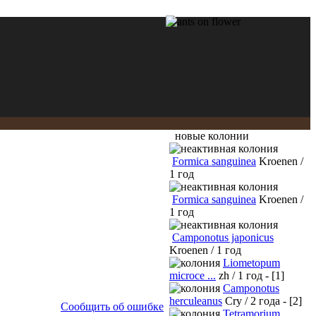
новые колонии
Formica sanguinea
Kroenen /
1 год
Formica sanguinea
Kroenen /
1 год
Camponotus japonicus
Kroenen / 1 год
Liometopum
microce ...
zh / 1 год - [1]
Camponotus
herculeanus
Cry / 2 года - [2]
Сообщить об ошибке
Tetramorium