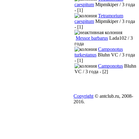
caespitum
Mipmikiper / 3 года
- [1]
Tetramorium
caespitum
Mipmikiper / 3 года
- [1]
Messor barbarus
Lada102 / 3
года
Camponotus
turkestanus
Bluhn VC / 3 года
- [1]
Camponotus
Bluhn
VC / 3 года - [2]
Copyright
© antclub.ru, 2008-
2016.