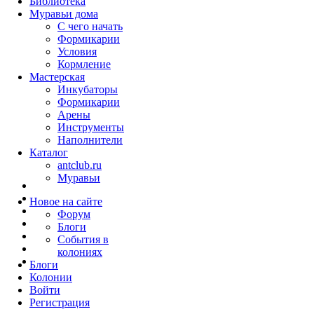
Библиотека
Муравьи дома
С чего начать
Формикарии
Условия
Кормление
Мастерская
Инкубаторы
Формикарии
Арены
Инструменты
Наполнители
Каталог
antclub.ru
Муравьи
Новое на сайте
Форум
Блоги
События в
колониях
Блоги
Колонии
Войти
Peгиcтpaция