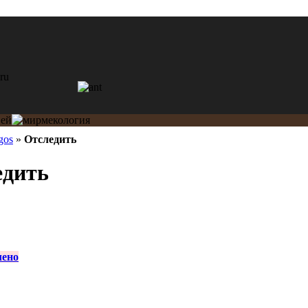
gos
»
Отследить
едить
лено