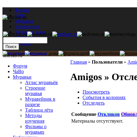
Форум
ЧаВо
Муравьи
Библиотека
Муравьи дома
Мастерская
Каталог
antclub.ru
Главная
»
Пользователи
»
Ami
Форум
ЧаВо
Amigos » Отсл
Муравьи
Атлас муравьёв
Строение
Просмотреть
муравья
События в колониях
Муравейник в
Отследить
разрезе
Таблица лёта
Сообщение
Откликов
Обнов
Методы
Материалы отсутствуют.
изучения
Фильмы о
муравьях