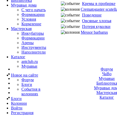
Библиотека
Кремы в пробирке
Муравьи дома
Crematogaster scutella
С чего начать
Формикарии
Поведение
Условия
Овсяные хлопья
Кормление
Потеря куколки
Мастерская
Messor barbarus
Инкубаторы
Формикарии
Арены
Инструменты
Наполнители
Каталог
antclub.ru
Муравьи
Форум
ЧаВо
Новое на сайте
Муравьи
Форум
Библиотек
Блоги
Муравьи до
События в
Мастерска
колониях
Каталог
Блоги
Колонии
Войти
Peгиcтpaция