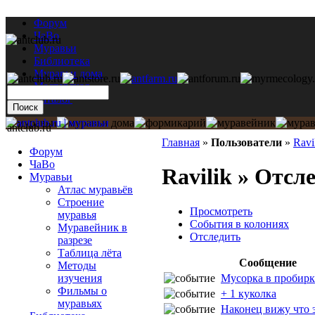
Форум
ЧаВо
Муравьи
Библиотека
Муравьи дома
Мастерская
Каталог
antclub.ru
Главная
»
Пользователи
»
Ravi
Форум
ЧаВо
Ravilik » Отсл
Муравьи
Атлас муравьёв
Строение
Просмотреть
муравья
События в колониях
Муравейник в
Отследить
разрезе
Таблица лёта
Сообщение
Методы
Мусорка в пробирк
изучения
Фильмы о
+ 1 куколка
муравьях
Наконец вижу что 