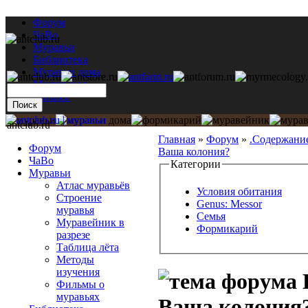
Форум
ЧаВо
Муравьи
Библиотека
Муравьи дома
Мастерская
Каталог
antclub.ru
Главная
»
Форум
»
.Содержани
Форум
Ваша колония?
ЧаВо
Категории
Муравьи
Атлас муравьёв
Условия обитания
Строение
Genus: Messor
муравья
Семья
Муравейник в
Формикарий
разрезе
Таблица лёта
Методы
изучения
Фильмы о
муравьях
Ваша колония