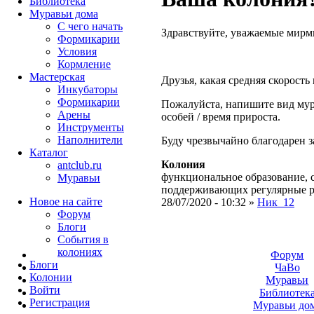
Библиотека
Муравьи дома
С чего начать
Здравствуйте, уважаемые мир
Формикарии
Условия
Кормление
Мастерская
Друзья, какая средняя скорост
Инкубаторы
Формикарии
Пожалуйста, напишите вид мур
Арены
особей / время прироста.
Инструменты
Наполнители
Буду чрезвычайно благодарен
Каталог
Колония
antclub.ru
функциональное образование, с
Муравьи
поддерживающих регулярные 
Новое на сайте
28/07/2020 - 10:32 »
Ник_12
Форум
Блоги
События в
колониях
Форум
Блоги
ЧаВо
Колонии
Муравьи
Войти
Библиотек
Peгиcтpaция
Муравьи до